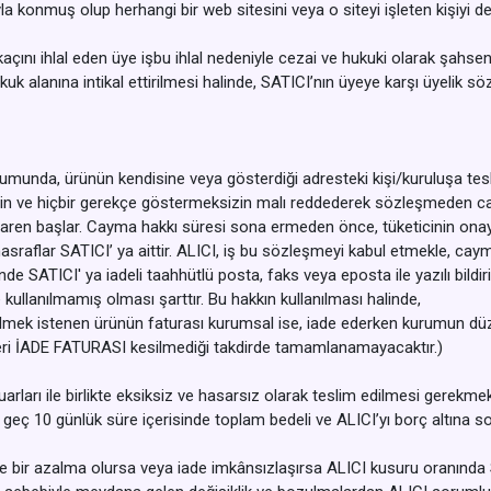
yla konmuş olup herhangi bir web sitesini veya o siteyi işleten kişiyi d
çını ihlal eden üye işbu ihlal nedeniyle cezai ve hukuki olarak şahsen
n hukuk alanına intikal ettirilmesi halinde, SATICI’nın üyeye karşı üye
umunda, ürünün kendisine veya gösterdiği adresteki kişi/kuruluşa tesli
izin ve hiçbir gerekçe göstermeksizin malı reddederek sözleşmeden ca
ibaren başlar. Cayma hakkı süresi sona ermeden önce, tüketicinin ona
aflar SATICI’ ya aittir. ALICI, iş bu sözleşmeyi kabul etmekle, cayma
çinde SATICI' ya iadeli taahhütlü posta, faks veya eposta ile yazılı b
ullanılmamış olması şarttır. Bu hakkın kullanılması halinde,
edilmek istenen ürünün faturası kurumsal ise, iade ederken kurumun düz
leri İADE FATURASI kesilmediği takdirde tamamlanamayacaktır.)
arları ile birlikte eksiksiz ve hasarsız olarak teslim edilmesi gerekmek
geç 10 günlük süre içerisinde toplam bedeli ve ALICI’yı borç altına s
de bir azalma olursa veya iade imkânsızlaşırsa ALICI kusuru oranında