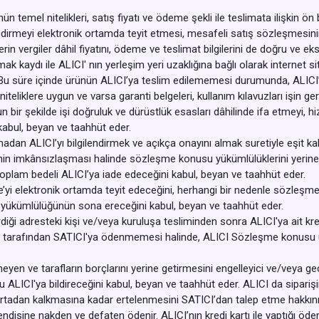
 temel nitelikleri, satış fiyatı ve ödeme şekli ile teslimata ilişkin ön 
ilendirmeyi elektronik ortamda teyit etmesi, mesafeli satış sözleşmesi
lerin vergiler dâhil fiyatını, ödeme ve teslimat bilgilerini de doğru ve e
kaydı ile ALICI' nın yerleşim yeri uzaklığına bağlı olarak internet sit
ir. Bu süre içinde ürünün ALICI’ya teslim edilememesi durumunda, ALICI
teliklere uygun ve varsa garanti belgeleri, kullanım kılavuzları işin gere
ir şekilde işi doğruluk ve dürüstlük esasları dâhilinde ifa etmeyi, hiz
kabul, beyan ve taahhüt eder.
ALICI’yı bilgilendirmek ve açıkça onayını almak suretiyle eşit kalite v
sinin imkânsızlaşması halinde sözleşme konusu yükümlülüklerini yerine
de toplam bedeli ALICI’ya iade edeceğini kabul, beyan ve taahhüt eder.
e’yi elektronik ortamda teyit edeceğini, herhangi bir nedenle sözleş
m yükümlülüğünün sona ereceğini kabul, beyan ve taahhüt eder.
ği adresteki kişi ve/veya kuruluşa tesliminden sonra ALICI'ya ait kred
u tarafından SATICI'ya ödenmemesi halinde, ALICI Sözleşme konusu ürü
yen ve tarafların borçlarını yerine getirmesini engelleyici ve/veya geci
LICI'ya bildireceğini kabul, beyan ve taahhüt eder. ALICI da siparişi
rtadan kalkmasına kadar ertelenmesini SATICI’dan talep etme hakkını ha
endisine nakden ve defaten ödenir. ALICI’nın kredi kartı ile yaptığı ödem