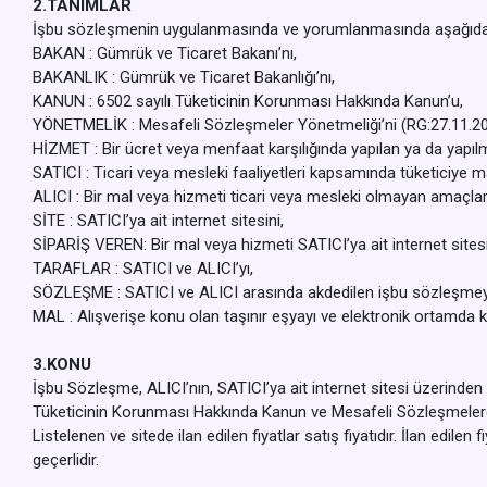
2.TANIMLAR
İşbu sözleşmenin uygulanmasında ve yorumlanmasında aşağıda yazıl
BAKAN : Gümrük ve Ticaret Bakanı’nı,
BAKANLIK : Gümrük ve Ticaret Bakanlığı’nı,
KANUN : 6502 sayılı Tüketicinin Korunması Hakkında Kanun’u,
YÖNETMELİK : Mesafeli Sözleşmeler Yönetmeliği’ni (RG:27.11.2
HİZMET : Bir ücret veya menfaat karşılığında yapılan ya da yapılm
SATICI : Ticari veya mesleki faaliyetleri kapsamında tüketiciye
ALICI : Bir mal veya hizmeti ticari veya mesleki olmayan amaçlarl
SİTE : SATICI’ya ait internet sitesini,
SİPARİŞ VEREN: Bir mal veya hizmeti SATICI’ya ait internet sitesi
TARAFLAR : SATICI ve ALICI’yı,
SÖZLEŞME : SATICI ve ALICI arasında akdedilen işbu sözleşmey
MAL : Alışverişe konu olan taşınır eşyayı ve elektronik ortamda k
3.KONU
İşbu Sözleşme, ALICI’nın, SATICI’ya ait internet sitesi üzerinden ele
Tüketicinin Korunması Hakkında Kanun ve Mesafeli Sözleşmelere 
Listelenen ve sitede ilan edilen fiyatlar satış fiyatıdır. İlan edilen
geçerlidir.