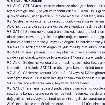
9. GENEL HÜKÜMLER
9.1. ALICI, SATICI’ya ait internet sitesinde sözleşme konusu ürünün
teyidi verdiğini kabul, beyan ve taahhüt eder. ALICI’nın; Ön Bilg
gereken adresi, siparişi verilen ürünlere ait temel özellikleri, ürün
9.2. Sözleşme konusu her bir ürün, 30 günlük yasal süreyi aşmamak 
ALICI’nın gösterdiği adresteki kişi ve/veya kuruluşa teslim edil
9.3. SATICI, Sözleşme konusu ürünü eksiksiz, siparişte belirtilen ni
olarak yasal mevzuat gereklerine göre sağlam, standartlara uygun b
dikkat ve özeni göstermeyi, ihtiyat ve öngörü ile hareket etmeyi 
9.4. SATICI, sözleşmeden doğan ifa yükümlülüğünün süresi dolmadan 
9.5. SATICI, sipariş konusu ürün veya hizmetin yerine getirilme
içinde yazılı olarak tüketiciye bildireceğini, 14 günlük süre için
9.6. ALICI, Sözleşme konusu ürünün teslimatı için işbu Sözleşm
iptal edilmesi halinde, SATICI’nın sözleşme konusu ürünü tesli
9.7. ALICI, Sözleşme konusu ürünün ALICI veya ALICI’nın gösterdi
sözleşme konusu ürün bedelinin ilgili banka veya finans kuruluş
SATICI’ya iade edeceğini kabul, beyan ve taahhüt eder.
9.8. SATICI, tarafların iradesi dışında gelişen, önceden öngörüleme
sözleşme konusu ürünü süresi içinde teslim edemez ise, durumu A
değiştirilmesini ve/veya teslimat süresinin engelleyici durumun o
ALICI’nın nakit ile yaptığı ödemelerde, ürün tutarı 14 gün içinde k