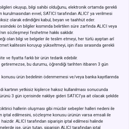
bilgileri okuyup, bilgi sahibi olduğunu, elektronik ortamda gerekli
nin kurulmasından evvel, SATICI tarafından ALICI' ya verilmesi
ksiksiz olarak edindiğini kabul, beyan ve taahhüt eder.
esindeki ön bilgiler kısmında belirtilen süre zarfında ALICI veya
’nın sözleşmeyi feshetme hakkı saklıdır.
ği olan bilgi ve belgeler ile teslim etmeyi, her türlü ayıptan arî
met kalitesini koruyup yükseltmeyi, işin ifası sırasında gerekli
e fiyatta farklı bir ürün tedarik edebilir.
 getiremezse, bu durumu, öğrendiği tarihten itibaren 3 gün
me konusu ürün bedelinin ödenmemesi ve/veya banka kayıtlarında
i kartının yetkisiz kişilerce haksız kullanılması sonucunda
nü 3 gün içerisinde nakliye gideri SATICI’ya ait olacak şekilde
ktirici hallerin oluşması gibi mücbir sebepler halleri nedeni ile
n iptal edilmesini, sözleşme konusu ürünün varsa emsali ile
izdir. ALICI tarafından siparişin iptal edilmesi halinde
elerde ise, ürün tutarı, siparişin ALICI tarafından iptal