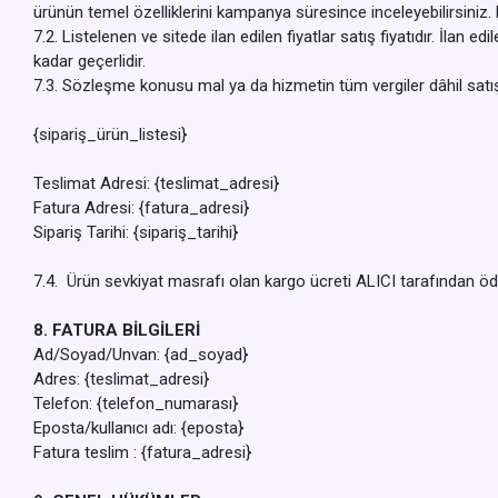
ürünün temel özelliklerini kampanya süresince inceleyebilirsiniz.
7.2. Listelenen ve sitede ilan edilen fiyatlar satış fiyatıdır. İlan e
kadar geçerlidir.
7.3. Sözleşme konusu mal ya da hizmetin tüm vergiler dâhil satış 
{sipariş_ürün_listesi}
Teslimat Adresi: {teslimat_adresi}
Fatura Adresi: {fatura_adresi}
Sipariş Tarihi: {sipariş_tarihi}
7.4. Ürün sevkiyat masrafı olan kargo ücreti ALICI tarafından öd
8. FATURA BİLGİLERİ
Ad/Soyad/Unvan: {ad_soyad}
Adres: {teslimat_adresi}
Telefon: {telefon_numarası}
Eposta/kullanıcı adı: {eposta}
Fatura teslim : {fatura_adresi}