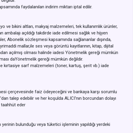
değildir.
amında faydalanılan indirim miktarı iptal edilir.
 ve bikini altları, makyaj malzemeleri, tek kullanımlık ürünler,
 ambalajı açıldığı takdirde iade edilmesi sağlık ve hijyen
nler, Abonelik sözleşmesi kapsamında sağlananlar dışında,
imaddi mallar,ile ses veya görüntü kayıtlarının, kitap, dijital
afından açılmış olması halinde iadesi Yönetmelik gereği mümkün
nılması daYönetmelik gereği mümkün değildir.
e kırtasiye sarf malzemeleri (toner, kartuş, şerit vb.) iade
leşmesi çerçevesinde faiz ödeyeceğini ve bankaya karşı sorumlu
I’dan talep edebilir ve her koşulda ALICI’nın borcundan dolayı
e taahhüt eder
 yerinin bulunduğu veya tüketici işleminin yapıldığı yerdeki