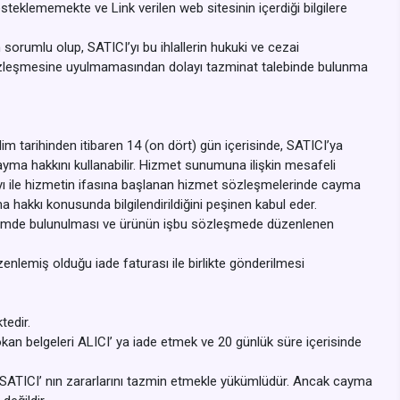
esteklememekte ve Link verilen web sitesinin içerdiği bilgilere
 sorumlu olup, SATICI’yı bu ihlallerin hukuki ve cezai
lik sözleşmesine uyulmamasından dolayı tazminat talebinde bulunma
m tarihinden itibaren 14 (on dört) gün içerisinde, SATICI’ya
yma hakkını kullanabilir. Hizmet sunumuna ilişkin mesafeli
yı ile hizmetin ifasına başlanan hizmet sözleşmelerinde cayma
 hakkı konusunda bilgilendirildiğini peşinen kabul eder.
ildirimde bulunulması ve ürünün işbu sözleşmede düzenlenen
enlemiş olduğu iade faturası ile birlikte gönderilmesi
tedir.
okan belgeleri ALICI’ ya iade etmek ve 20 günlük süre içerisinde
 SATICI’ nın zararlarını tazmin etmekle yükümlüdür. Ancak cayma