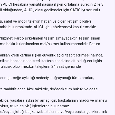
an ALICI hesabına yansıtılmasına ilişkin ortalama sürecin 2 ile 3
li olduğundan, ALICI, olası gecikmeler için SATICI’yı sorumlu
abit ve mobil telefon hatları ve diğer iletişim bilgileri
 hakkı bulunmaktadır. ALICI, işbu sözleşmeyi kabul etmekle
/hizmeti kargo şirketinden teslim almayacaktır. Teslim alınan
ma hakkı kullanılacaksa mal/hizmet kullanılmamalıdır. Fatura
ılan kredi kartına ilişkin güvenlik açığı tespit edilmesi halinde,
hamilinin bankasından kredi kartının kendisine ait olduğuna ilişkin
rulacak olup, mezkur taleplerin 24 saat içerisinde
lerin gerçeğe aykırılığı nedeniyle uğrayacağı tüm zararları,
 ve taahhüt eder. Aksi takdirde, doğacak tüm hukuki ve cezai
şekilde, yasalara aykırı bir amaç için, başkalarının maddi ve manevi
virus, truva atı, vb.) işlemlerde bulunamaz.
/veya işlettiği başka web sitelerine ve/veya başka içeriklere link