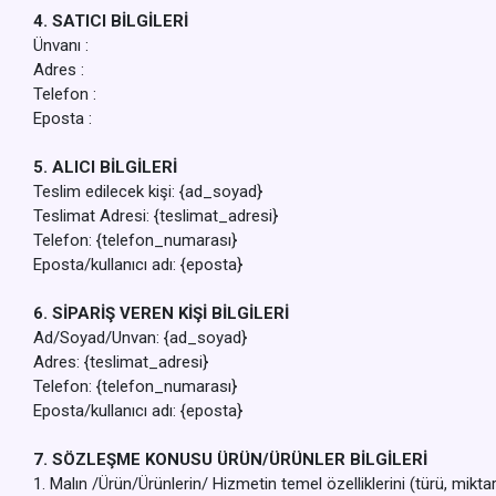
4. SATICI BİLGİLERİ
Ünvanı :
Adres :
Telefon :
Eposta :
5. ALICI BİLGİLERİ
Teslim edilecek kişi: {ad_soyad}
Teslimat Adresi: {teslimat_adresi}
Telefon: {telefon_numarası}
Eposta/kullanıcı adı: {eposta}
6. SİPARİŞ VEREN KİŞİ BİLGİLERİ
Ad/Soyad/Unvan: {ad_soyad}
Adres: {teslimat_adresi}
Telefon: {telefon_numarası}
Eposta/kullanıcı adı: {eposta}
7. SÖZLEŞME KONUSU ÜRÜN/ÜRÜNLER BİLGİLERİ
1. Malın /Ürün/Ürünlerin/ Hizmetin temel özelliklerini (türü, mikt