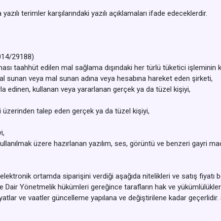
ı terimler karşılarındaki yazılı açıklamaları ifade edeceklerdir.
014/29188)
ası taahhüt edilen mal sağlama dışındaki her türlü tüketici işleminin
 mal sunan veya mal sunan adına veya hesabına hareket eden şirketi,
a edinen, kullanan veya yararlanan gerçek ya da tüzel kişiyi,
 üzerinden talep eden gerçek ya da tüzel kişiyi,
i,
ullanılmak üzere hazırlanan yazılım, ses, görüntü ve benzeri gayri mad
ktronik ortamda siparişini verdiği aşağıda nitelikleri ve satış fiyatı beli
Dair Yönetmelik hükümleri gereğince tarafların hak ve yükümlülükleri
 fiyatlar ve vaatler güncelleme yapılana ve değiştirilene kadar geçerlidir.