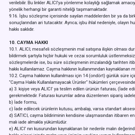
verilebilir. Bu linkler ALICI’ya yönlenme kolaylığı sağlamak amacı
yönelik herhangi bir garanti niteliği taşımamaktadır.
9.16. İşbu sözleşme içerisinde sayılan maddelerden bir ya da birka
sonuçlarından ari tutacaktır. Ayrıca; işbu ihlal nedeniyle, olayı
hakkı saklıdır.
10. CAYMA HAKKI
10.1. ALICI; mesafeli sözleşmenin mal satışına ilişkin olması dur
bildirmek şartıyla hiçbir hukuki ve cezai sorumluluk üstlenmeks
sözleşmelerde ise, bu süre sözleşmenin imzalandığı tarihten it
hakkı kullanılamaz. Cayma hakkının kullanımından kaynaklanan masr
10.2. Cayma hakkının kullanılması için 14 (ondört) günlük süre i
"Cayma Hakkı Kullanılamayacak Ürünler" hükümleri çerçevesinde k
a) 3. kişiye veya ALICI’ ya teslim edilen ürünün faturası, (İade 
gerekmektedir. Faturası kurumlar adına düzenlenen sipariş iade
b) İade formu,
c) İade edilecek ürünlerin kutusu, ambalajı, varsa standart aksesu
d) SATICI, cayma bildiriminin kendisine ulaşmasından itibaren en 
malı iade almakla yükümlüdür.
e) ALICI’ nın kusurundan kaynaklanan bir nedenle malın değerin