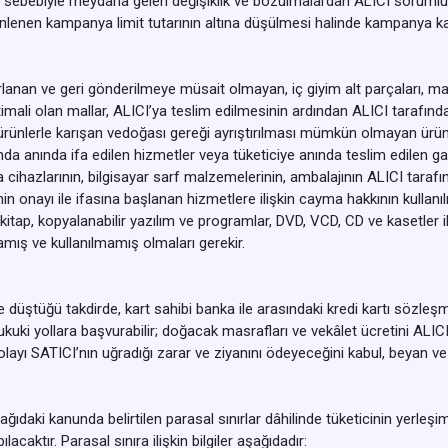
ı sebebiyle meydana gelen değişiklik ve bozulmalardan ALICI sorumlu 
lenen kampanya limit tutarının altına düşülmesi halinde kampanya kaps
rlanan ve geri gönderilmeye müsait olmayan, iç giyim alt parçaları, mayo
ali olan mallar, ALICI’ya teslim edilmesinin ardından ALICI tarafından
 ürünlerle karışan vedoğası gereği ayrıştırılması mümkün olmayan ürü
amda anında ifa edilen hizmetler veya tüketiciye anında teslim edilen gayr
ma cihazlarının, bilgisayar sarf malzemelerinin, ambalajının ALICI tar
in onayı ile ifasına başlanan hizmetlere ilişkin cayma hakkının kulla
 kitap, kopyalanabilir yazılım ve programlar, DVD, VCD, CD ve kasetler il
mış ve kullanılmamış olmaları gerekir.
de düştüğü takdirde, kart sahibi banka ile arasındaki kredi kartı söz
ukuki yollara başvurabilir; doğacak masrafları ve vekâlet ücretini ALIC
ayı SATICI’nın uğradığı zarar ve ziyanını ödeyeceğini kabul, beyan v
daki kanunda belirtilen parasal sınırlar dâhilinde tüketicinin yerleşim
aktır. Parasal sınıra ilişkin bilgiler aşağıdadır: