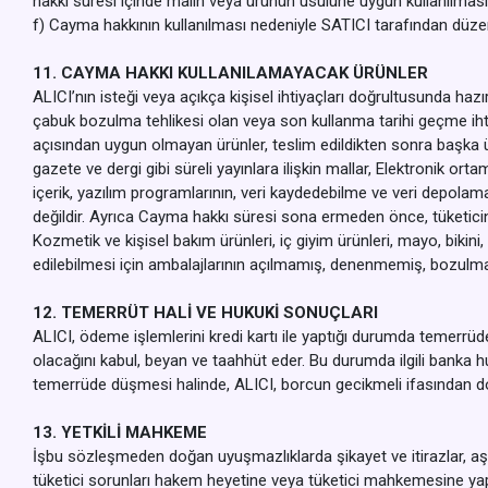
hakkı süresi içinde malın veya ürünün usulüne uygun kullanılmas
f) Cayma hakkının kullanılması nedeniyle SATICI tarafından düzen
11. CAYMA HAKKI KULLANILAMAYACAK ÜRÜNLER
ALICI’nın isteği veya açıkça kişisel ihtiyaçları doğrultusunda hazı
çabuk bozulma tehlikesi olan veya son kullanma tarihi geçme ihtim
açısından uygun olmayan ürünler, teslim edildikten sonra başka
gazete ve dergi gibi süreli yayınlara ilişkin mallar, Elektronik ort
içerik, yazılım programlarının, veri kaydedebilme ve veri depola
değildir. Ayrıca Cayma hakkı süresi sona ermeden önce, tüketicin
Kozmetik ve kişisel bakım ürünleri, iç giyim ürünleri, mayo, bikini,
edilebilmesi için ambalajlarının açılmamış, denenmemiş, bozulma
12. TEMERRÜT HALİ VE HUKUKİ SONUÇLARI
ALICI, ödeme işlemlerini kredi kartı ile yaptığı durumda temerrü
olacağını kabul, beyan ve taahhüt eder. Bu durumda ilgili banka h
temerrüde düşmesi halinde, ALICI, borcun gecikmeli ifasından dol
13. YETKİLİ MAHKEME
İşbu sözleşmeden doğan uyuşmazlıklarda şikayet ve itirazlar, aşağı
tüketici sorunları hakem heyetine veya tüketici mahkemesine yapılac