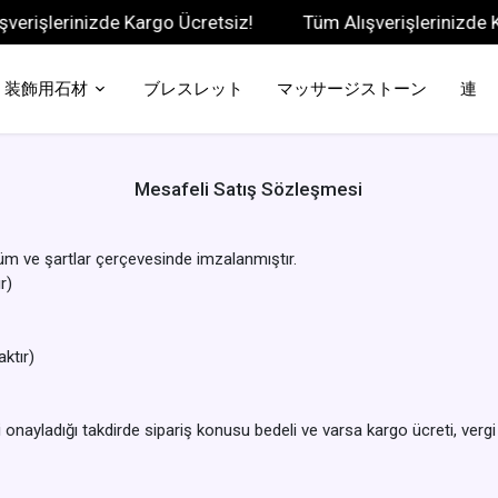
erinizde Kargo Ücretsiz!
Tüm Alışverişlerinizde Kargo Ü
装飾用石材
ブレスレット
マッサージストーン
連
Mesafeli Satış Sözleşmesi
üm ve şartlar çerçevesinde imzalanmıştır.
r)
ktır)
ayladığı takdirde sipariş konusu bedeli ve varsa kargo ücreti, vergi g