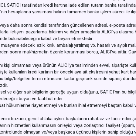
LICI, SATICI tarafından kredi kartına iade edilen tutarın banka tarafınd
’nın hesaplarına yansıması halinin tamamen banka işlem süreci ile ilgi
veya daha sonra kendisi tarafından güncellenen adresi, e-posta adresi, s
rla iletişim, pazarlama, bildirim ve diğer amaçlarla ALICI’ya ulaşma
erinde bulunabileceğini kabul ve beyan etmektedir.
yene edecek; ezik, kırık, ambalajı yırtılmış vb. hasarlı ve ayıplı mal
mden sonra mal/hizmetin özenle korunması borcu, ALICI’ya aittir. Cay
ynı kişi olmaması veya ürünün ALICI’ya tesliminden evvel, siparişte kullan
iparişte kullanılan kredi kartının bir önceki aya ait ekstresini yahut kart 
konu bilgi/belgeleri temin etmesine kadar geçecek sürede sipariş dondu
zdir.
isel ve diğer sair bilgilerin gerçeğe uygun olduğunu, SATICI’nın bu bilgi
 edeceğini beyan ve taahhüt eder.
vzuat hükümlerine riayet etmeyi ve bunları ihlal etmemeyi baştan kabul
zenini bozucu, genel ahlaka aykırı, başkalarını rahatsız ve taciz edici 
nın hizmetleri kullanmasını önleyici veya zorlaştırıcı faaliyet (spam, 
i kontrolünde olmayan ve/veya başkaca üçüncü kişilerin sahip olduğu ve