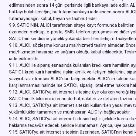
edilmesinden sonra 14 gün içerisinde ilgili bankaya iade edilir. A
haftayı bulabileceğini, bu tutarın bankaya iadesinden sonra ALICI
tutamayacağını kabul, beyan ve taahhüt eder.
9.9. SATICININ, ALICI tarafından siteye kayıt formunda belirtilen 
üzerinden mektup, e-posta, SMS, telefon görüşmesi ve diğer yolla
SATICI’nın kendisine yönelik yukarıda belirtilen iletişim faaliyetl
9.10. ALICI, sözleşme konusu mal/hizmeti teslim almadan önce mua
mal/hizmetin hasarsız ve sağlam olduğu kabul edilecektir. Tesli
iade edilmelidir.
9.11. ALICI ile sipariş esnasında kullanılan kredi kartı hamilinin a
SATICI, kredi kartı hamiline ilişkin kimlik ve iletişim bilgilerini, s
yazıyı ibraz etmesini ALICI’dan talep edebilir. ALICI’nın talebe 
karşılanmaması halinde ise SATICI, siparişi iptal etme hakkını hai
9.12. ALICI, SATICI’ya ait internet sitesine üye olurken verdiği kiş
SATICI’nın ilk bildirimi üzerine derhal, nakden ve defaten tazmin
9.13. ALICI, SATICI’ya ait internet sitesini kullanırken yasal me
yükümlülükler tamamen ve münhasıran ALICI’yı bağlayacaktır.
9.14. ALICI, SATICI’ya ait internet sitesini hiçbir şekilde kamu dü
haklarına tecavüz edecek şekilde kullanamaz. Ayrıca, üye başkaları
9.15. SATICI’ya ait internet sitesinin üzerinden, SATICI’nın kend