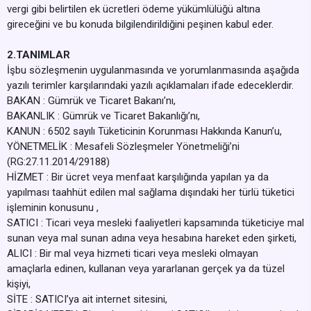
vergi gibi belirtilen ek ücretleri ödeme yükümlülüğü altına
gireceğini ve bu konuda bilgilendirildiğini peşinen kabul eder.
2.TANIMLAR
İşbu sözleşmenin uygulanmasında ve yorumlanmasında aşağıda
yazılı terimler karşılarındaki yazılı açıklamaları ifade edeceklerdir.
BAKAN : Gümrük ve Ticaret Bakanı’nı,
BAKANLIK : Gümrük ve Ticaret Bakanlığı’nı,
KANUN : 6502 sayılı Tüketicinin Korunması Hakkında Kanun’u,
YÖNETMELİK : Mesafeli Sözleşmeler Yönetmeliği’ni
(RG:27.11.2014/29188)
HİZMET : Bir ücret veya menfaat karşılığında yapılan ya da
yapılması taahhüt edilen mal sağlama dışındaki her türlü tüketici
işleminin konusunu ,
SATICI : Ticari veya mesleki faaliyetleri kapsamında tüketiciye mal
sunan veya mal sunan adına veya hesabına hareket eden şirketi,
ALICI : Bir mal veya hizmeti ticari veya mesleki olmayan
amaçlarla edinen, kullanan veya yararlanan gerçek ya da tüzel
kişiyi,
SİTE : SATICI’ya ait internet sitesini,