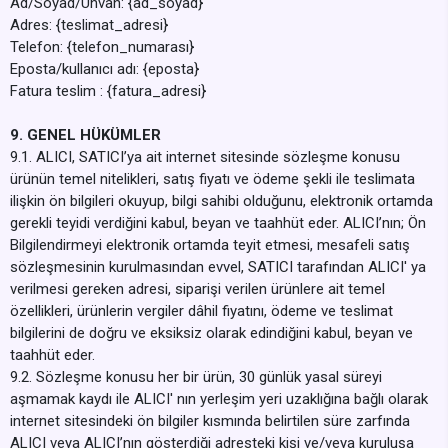
Ad/Soyad/Unvan: {ad_soyad}
Adres: {teslimat_adresi}
Telefon: {telefon_numarası}
Eposta/kullanıcı adı: {eposta}
Fatura teslim : {fatura_adresi}
9. GENEL HÜKÜMLER
9.1. ALICI, SATICI’ya ait internet sitesinde sözleşme konusu
ürünün temel nitelikleri, satış fiyatı ve ödeme şekli ile teslimata
ilişkin ön bilgileri okuyup, bilgi sahibi olduğunu, elektronik ortamda
gerekli teyidi verdiğini kabul, beyan ve taahhüt eder. ALICI’nın; Ön
Bilgilendirmeyi elektronik ortamda teyit etmesi, mesafeli satış
sözleşmesinin kurulmasından evvel, SATICI tarafından ALICI' ya
verilmesi gereken adresi, siparişi verilen ürünlere ait temel
özellikleri, ürünlerin vergiler dâhil fiyatını, ödeme ve teslimat
bilgilerini de doğru ve eksiksiz olarak edindiğini kabul, beyan ve
taahhüt eder.
9.2. Sözleşme konusu her bir ürün, 30 günlük yasal süreyi
aşmamak kaydı ile ALICI' nın yerleşim yeri uzaklığına bağlı olarak
internet sitesindeki ön bilgiler kısmında belirtilen süre zarfında
ALICI veya ALICI’nın gösterdiği adresteki kişi ve/veya kuruluşa