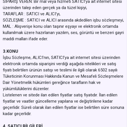
SİPARİŞ VEREN: Bir mal veya hizmeti SATICI’ya ait internet sitesi
üzerinden talep eden gerçek ya da tüzel kişiyi,
TARAFLAR : SATICI ve ALICI’yı,
SÖZLEŞME : SATICI ve ALICI arasında akdedilen işbu sözleşmeyi,
MAL : Alışverişe konu olan taşınır eşyayı ve elektronik ortamda
kullanılmak üzere hazırlanan yazılım, ses, görüntü ve benzeri gayri
maddi malları ifade eder.
3.KONU
İşbu Sözleşme, ALICI’nın, SATICI’ya ait internet sitesi üzerinden
elektronik ortamda siparişini verdiği aşağıda nitelikleri ve satış
fiyatı belirtilen ürünün satışı ve teslimi ile ilgili olarak 6502 sayılı
Tüketicinin Korunması Hakkında Kanun ve Mesafeli Sözleşmelere
Dair Yönetmelik hükümleri gereğince tarafların hak ve
yükümlülüklerini düzenler.
Listelenen ve sitede ilan edilen fiyatlar satış fiyatıdır. İlan edilen
fiyatlar ve vaatler güncelleme yapılana ve değiştirilene kadar
geçerlidir. Süreli olarak ilan edilen fiyatlar ise belirtilen süre sonuna
kadar geçerlidir.
4. SATICI BİLGİLERİ