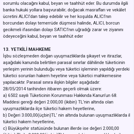
sorumlu olacağını kabul, beyan ve taahhüt eder. Bu durumda ilgili
banka hukuki yollara başvurabilir; doğacak masrafları ve vekâlet
ücretini ALICI’dan talep edebilir ve her koşulda ALICI’nın
borcundan dolayı temerrüde düşmesi halinde, ALICI, borcun
gecikmeli ifasından dolayı SATICI’nın uğradığı zarar ve ziyanını
ödeyeceğini kabul, beyan ve taahhüt eder
13. YETKİLİ MAHKEME
İşbu sözleşmeden doğan uyuşmazlıklarda şikayet ve itirazlar,
aşağıdaki kanunda belirtilen parasal sınırlar dâhilinde tüketicinin
yerleşim yerinin bulunduğu veya tüketici işleminin yapıldığı yerdeki
tüketici sorunları hakem heyetine veya tüketici mahkemesine
yapılacaktır. Parasal sınıra ilişkin bilgiler aşağıdadır:
28/05/2014 tarihinden itibaren geçerli olmak üzere:
a) 6502 sayılı Tüketicinin Korunması Hakkında Kanun’un 68.
Maddesi gereği değeri 2.000,00 (ikibin) TL’nin altında olan
uyuşmazlıklarda ilçe tüketici hakem heyetlerine,
b) Değeri 3.000,00(üçbin)TL’ nin altında bulunan uyuşmazlıklarda il
tüketici hakem heyetlerine,
c) Büyükşehir statüsünde bulunan illerde ise değeri 2.000,00