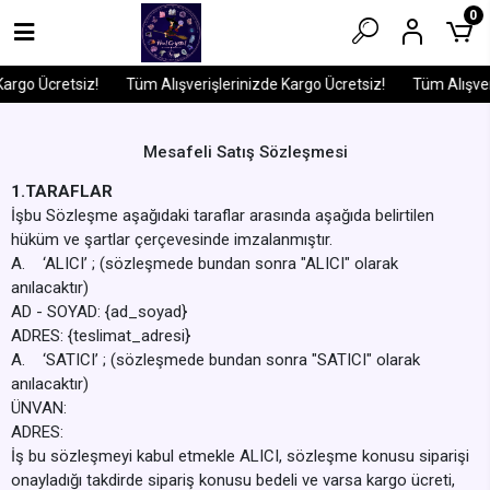
0
go Ücretsiz!
Tüm Alışverişlerinizde Kargo Ücretsiz!
Tüm Alışveriş
Mesafeli Satış Sözleşmesi
1.TARAFLAR
İşbu Sözleşme aşağıdaki taraflar arasında aşağıda belirtilen
hüküm ve şartlar çerçevesinde imzalanmıştır.
A. ‘ALICI’ ; (sözleşmede bundan sonra "ALICI" olarak
anılacaktır)
AD - SOYAD: {ad_soyad}
ADRES: {teslimat_adresi}
A. ‘SATICI’ ; (sözleşmede bundan sonra "SATICI" olarak
anılacaktır)
ÜNVAN:
ADRES:
İş bu sözleşmeyi kabul etmekle ALICI, sözleşme konusu siparişi
onayladığı takdirde sipariş konusu bedeli ve varsa kargo ücreti,