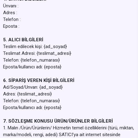
Ünvanı :
Adres :
Telefon :
Eposta :
5. ALICI BİLGİLERİ
Teslim edilecek kişi: {ad_soyad}
Teslimat Adresi: {teslimat_adresi}
Telefon: {telefon_numarası}
Eposta/kullanıcı adı: {eposta}
6. SİPARİŞ VEREN KİŞİ BİLGİLERİ
Ad/Soyad/Unvan: {ad_soyad}
Adres: {teslimat_adresi}
Telefon: {telefon_numarası}
Eposta/kullanıcı adı: {eposta}
7. SÖZLEŞME KONUSU ÜRÜN/ÜRÜNLER BİLGİLERİ
1. Malın /Ürün/Ürünlerin/ Hizmetin temel özelliklerini (türü, miktarı,
marka/modeli, rengi, adedi) SATICI’ya ait internet sitesinde