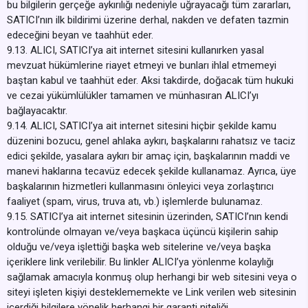
bu bilgilerin gerçeğe aykırılığı nedeniyle uğrayacağı tüm zararları,
SATICI’nın ilk bildirimi üzerine derhal, nakden ve defaten tazmin
edeceğini beyan ve taahhüt eder.
9.13. ALICI, SATICI’ya ait internet sitesini kullanırken yasal
mevzuat hükümlerine riayet etmeyi ve bunları ihlal etmemeyi
baştan kabul ve taahhüt eder. Aksi takdirde, doğacak tüm hukuki
ve cezai yükümlülükler tamamen ve münhasıran ALICI’yı
bağlayacaktır.
9.14. ALICI, SATICI’ya ait internet sitesini hiçbir şekilde kamu
düzenini bozucu, genel ahlaka aykırı, başkalarını rahatsız ve taciz
edici şekilde, yasalara aykırı bir amaç için, başkalarının maddi ve
manevi haklarına tecavüz edecek şekilde kullanamaz. Ayrıca, üye
başkalarının hizmetleri kullanmasını önleyici veya zorlaştırıcı
faaliyet (spam, virus, truva atı, vb.) işlemlerde bulunamaz.
9.15. SATICI’ya ait internet sitesinin üzerinden, SATICI’nın kendi
kontrolünde olmayan ve/veya başkaca üçüncü kişilerin sahip
olduğu ve/veya işlettiği başka web sitelerine ve/veya başka
içeriklere link verilebilir. Bu linkler ALICI’ya yönlenme kolaylığı
sağlamak amacıyla konmuş olup herhangi bir web sitesini veya o
siteyi işleten kişiyi desteklememekte ve Link verilen web sitesinin
içerdiği bilgilere yönelik herhangi bir garanti niteliği