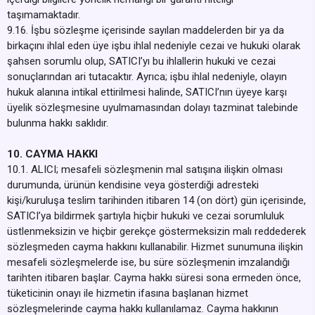
taşımamaktadır.
9.16. İşbu sözleşme içerisinde sayılan maddelerden bir ya da
birkaçını ihlal eden üye işbu ihlal nedeniyle cezai ve hukuki olarak
şahsen sorumlu olup, SATICI’yı bu ihlallerin hukuki ve cezai
sonuçlarından ari tutacaktır. Ayrıca; işbu ihlal nedeniyle, olayın
hukuk alanına intikal ettirilmesi halinde, SATICI’nın üyeye karşı
üyelik sözleşmesine uyulmamasından dolayı tazminat talebinde
bulunma hakkı saklıdır.
10. CAYMA HAKKI
10.1. ALICI; mesafeli sözleşmenin mal satışına ilişkin olması
durumunda, ürünün kendisine veya gösterdiği adresteki
kişi/kuruluşa teslim tarihinden itibaren 14 (on dört) gün içerisinde,
SATICI’ya bildirmek şartıyla hiçbir hukuki ve cezai sorumluluk
üstlenmeksizin ve hiçbir gerekçe göstermeksizin malı reddederek
sözleşmeden cayma hakkını kullanabilir. Hizmet sunumuna ilişkin
mesafeli sözleşmelerde ise, bu süre sözleşmenin imzalandığı
tarihten itibaren başlar. Cayma hakkı süresi sona ermeden önce,
tüketicinin onayı ile hizmetin ifasına başlanan hizmet
sözleşmelerinde cayma hakkı kullanılamaz. Cayma hakkının