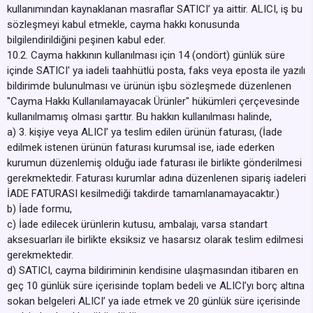
kullanımından kaynaklanan masraflar SATICI’ ya aittir. ALICI, iş bu
sözleşmeyi kabul etmekle, cayma hakkı konusunda
bilgilendirildiğini peşinen kabul eder.
10.2. Cayma hakkının kullanılması için 14 (ondört) günlük süre
içinde SATICI' ya iadeli taahhütlü posta, faks veya eposta ile yazılı
bildirimde bulunulması ve ürünün işbu sözleşmede düzenlenen
"Cayma Hakkı Kullanılamayacak Ürünler" hükümleri çerçevesinde
kullanılmamış olması şarttır. Bu hakkın kullanılması halinde,
a) 3. kişiye veya ALICI’ ya teslim edilen ürünün faturası, (İade
edilmek istenen ürünün faturası kurumsal ise, iade ederken
kurumun düzenlemiş olduğu iade faturası ile birlikte gönderilmesi
gerekmektedir. Faturası kurumlar adına düzenlenen sipariş iadeleri
İADE FATURASI kesilmediği takdirde tamamlanamayacaktır.)
b) İade formu,
c) İade edilecek ürünlerin kutusu, ambalajı, varsa standart
aksesuarları ile birlikte eksiksiz ve hasarsız olarak teslim edilmesi
gerekmektedir.
d) SATICI, cayma bildiriminin kendisine ulaşmasından itibaren en
geç 10 günlük süre içerisinde toplam bedeli ve ALICI’yı borç altına
sokan belgeleri ALICI’ ya iade etmek ve 20 günlük süre içerisinde