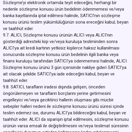
Sözleşme’yi elektronik ortamda teyit edeceğini, herhangi bir
nedenle sözleşme konusu ürün bedelinin ödenmemesi ve/veya
banka kayıtlarında iptal edilmesi halinde, SATICI’nın sözleşme
konusu ürünü teslim yükümlülüğünün sona ereceğini kabul, beyan
ve taahhüt eder.
9.7. ALICI, Sözleşme konusu ürünün ALICI veya ALICI’nın
gösterdiği adresteki kişi ve/veya kuruluşa tesliminden sonra
ALICI'ya ait kredi kartının yetkisiz kişilerce haksız kullanılması
sonucunda sözleşme konusu ürün bedelinin ilgili banka veya
finans kuruluşu tarafından SATICI'ya ödenmemesi halinde, ALICI
Sözleşme konusu ürünü 3 gün içerisinde nakliye gideri SATICI’ya
ait olacak şekilde SATICI’ya iade edeceğini kabul, beyan ve
taahhüt eder.
9.8. SATICI, tarafların iradesi dışında gelişen, önceden
öngörülemeyen ve tarafların borçlarını yerine getirmesini
engelleyici ve/veya geciktirici hallerin oluşması gibi mücbir
sebepler halleri nedeni ile sözleşme konusu ürünü süresi içinde
teslim edemez ise, durumu ALICI'ya bildireceğini kabul, beyan ve
taahhüt eder. ALICI da siparişin iptal edilmesini, sözleşme konusu
ürünün varsa emsali ile değiştirilmesini ve/veya teslimat süresinin