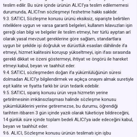
teslim edilir. Bu süre içinde ürünün ALICI’ya teslim edilememesi
durumunda, ALICI’nın sözleşmeyi feshetme hakkı saklıdır.
9.3. SATICI, Sözleşme konusu ürünü eksiksiz, siparişte belirtilen
niteliklere uygun ve varsa garanti belgeleri, kullanım kılavuzları işin
gereği olan bilgi ve belgeler ile teslim etmeyi, her türlü ayıptan arî
olarak yasal mevzuat gereklerine göre sağlam, standartlara
uygun bir şekilde işi doğruluk ve dürüstlük esasları dâhilinde ifa
etmeyi, hizmet kalitesini koruyup yükseltmeyi, işin ifası sırasında
gerekli dikkat ve özeni göstermeyi, ihtiyat ve öngörü ile hareket
etmeyi kabul, beyan ve taahhüt eder.
9.4. SATICI, sözleşmeden doğan ifa yükümlülüğünün süresi
dolmadan ALICI’yı bilgilendirmek ve açıkça onayını almak suretiyle
eşit kalite ve fiyatta farklı bir ürün tedarik edebilir.
9.5. SATICI, sipariş konusu ürün veya hizmetin yerine
getirilmesinin imkânsızlaşması halinde sözleşme konusu
yükümlülüklerini yerine getiremezse, bu durumu, öğrendiği
tarihten itibaren 3 gün içinde yazılı olarak tüketiciye bildireceğini,
14 günlük süre içinde toplam bedeli ALICI’ya iade edeceğini kabul,
beyan ve taahhüt eder.
9.6. ALICI, Sözleşme konusu ürünün teslimatı için işbu