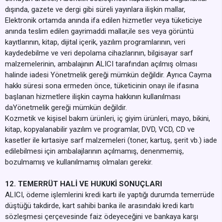
dışında, gazete ve dergi gibi süreli yayınlara ilişkin mallar,
Elektronik ortamda anında ifa edilen hizmetler veya tüketiciye
anında teslim edilen gayrimaddi mallar,ile ses veya görüntü
kayıtlarının, kitap, dijital içerik, yazılım programlarının, veri
kaydedebilme ve veri depolama cihazlarının, bilgisayar sarf
malzemelerinin, ambalajının ALICI tarafından açılmış olması
halinde iadesi Yönetmelik gereği mümkün değildir. Ayrıca Cayma
hakkı süresi sona ermeden önce, tüketicinin onayı ile ifasına
başlanan hizmetlere ilişkin cayma hakkının kullanılması
daYönetmelik gereği mümkün değildir.
Kozmetik ve kişisel bakım ürünleri, iç giyim ürünleri, mayo, bikini,
kitap, kopyalanabilir yazılım ve programlar, DVD, VCD, CD ve
kasetler ile kırtasiye sarf malzemeleri (toner, kartuş, şerit vb.) iade
edilebilmesi için ambalajlarının açılmamış, denenmemiş,
bozulmamış ve kullanılmamış olmaları gerekir.
12. TEMERRÜT HALİ VE HUKUKİ SONUÇLARI
ALICI, ödeme işlemlerini kredi kartı ile yaptığı durumda temerrüde
düştüğü takdirde, kart sahibi banka ile arasındaki kredi kartı
sözleşmesi çerçevesinde faiz ödeyeceğini ve bankaya karşı