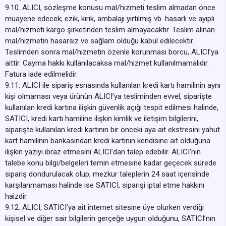
9.10. ALICI, sözleşme konusu mal/hizmeti teslim almadan önce
muayene edecek; ezik, kırık, ambalajı yırtılmış vb. hasarlı ve ayıplı
mal/hizmeti kargo şirketinden teslim almayacaktır. Teslim alınan
mal/hizmetin hasarsız ve sağlam olduğu kabul edilecektir.
Teslimden sonra mal/hizmetin özenle korunması borcu, ALICI’ya
aittir. Cayma hakkı kullanılacaksa mal/hizmet kullanılmamalıdır.
Fatura iade edilmelidir.
9.11. ALICI ile sipariş esnasında kullanılan kredi kartı hamilinin aynı
kişi olmaması veya ürünün ALICI’ya tesliminden evvel, siparişte
kullanılan kredi kartına ilişkin güvenlik açığı tespit edilmesi halinde,
SATICI, kredi kartı hamiline ilişkin kimlik ve iletişim bilgilerini,
siparişte kullanılan kredi kartının bir önceki aya ait ekstresini yahut
kart hamilinin bankasından kredi kartının kendisine ait olduğuna
ilişkin yazıyı ibraz etmesini ALICI’dan talep edebilir. ALICI’nın
talebe konu bilgi/belgeleri temin etmesine kadar geçecek sürede
sipariş dondurulacak olup, mezkur taleplerin 24 saat içerisinde
karşılanmaması halinde ise SATICI, siparişi iptal etme hakkını
haizdir.
9.12. ALICI, SATICI’ya ait internet sitesine üye olurken verdiği
kişisel ve diğer sair bilgilerin gerçeğe uygun olduğunu, SATICI’nın