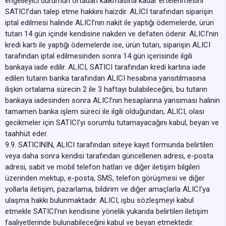
engelleyici durumun ortadan kalkmasına kadar ertelenmesini
SATICI’dan talep etme hakkını haizdir. ALICI tarafından siparişin
iptal edilmesi halinde ALICI’nın nakit ile yaptığı ödemelerde, ürün
tutarı 14 gün içinde kendisine nakden ve defaten ödenir. ALICI’nın
kredi kartı ile yaptığı ödemelerde ise, ürün tutarı, siparişin ALICI
tarafından iptal edilmesinden sonra 14 gün içerisinde ilgili
bankaya iade edilir. ALICI, SATICI tarafından kredi kartına iade
edilen tutarın banka tarafından ALICI hesabına yansıtılmasına
ilişkin ortalama sürecin 2 ile 3 haftayı bulabileceğini, bu tutarın
bankaya iadesinden sonra ALICI’nın hesaplarına yansıması halinin
tamamen banka işlem süreci ile ilgili olduğundan, ALICI, olası
gecikmeler için SATICI’yı sorumlu tutamayacağını kabul, beyan ve
taahhüt eder.
9.9. SATICININ, ALICI tarafından siteye kayıt formunda belirtilen
veya daha sonra kendisi tarafından güncellenen adresi, e-posta
adresi, sabit ve mobil telefon hatları ve diğer iletişim bilgileri
üzerinden mektup, e-posta, SMS, telefon görüşmesi ve diğer
yollarla iletişim, pazarlama, bildirim ve diğer amaçlarla ALICI’ya
ulaşma hakkı bulunmaktadır. ALICI, işbu sözleşmeyi kabul
etmekle SATICI’nın kendisine yönelik yukarıda belirtilen iletişim
faaliyetlerinde bulunabileceğini kabul ve beyan etmektedir.