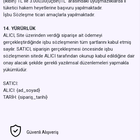
(ikibin) TL ile 3.000,00(üçbin)TL’ arasındaki uyuşmazlıklarda il
tüketici hakem heyetlerine başvuru yapılmaktadır.
İşbu Sözleşme ticari amaçlarla yapılmaktadır.
14. YÜRÜRLÜK
ALICI, Site üzerinden verdiği siparişe ait ödemeyi
gerçekleştirdiğinde işbu sözleşmenin tüm şartlarını kabul etmiş
sayılır. SATICI, siparişin gerçekleşmesi öncesinde işbu
sözleşmenin sitede ALICI tarafından okunup kabul edildiğine dair
onay alacak şekilde gerekli yazılımsal düzenlemeleri yapmakla
yükümlüdür.
SATICI:
ALICI: {ad_soyad}
TARİH: {sipariş_tarihi}
Güvenli Alışveriş