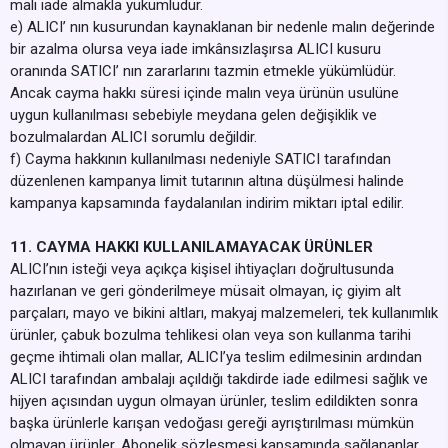
malı iade almakla yükümlüdür.
e) ALICI’ nın kusurundan kaynaklanan bir nedenle malın değerinde
bir azalma olursa veya iade imkânsızlaşırsa ALICI kusuru
oranında SATICI’ nın zararlarını tazmin etmekle yükümlüdür.
Ancak cayma hakkı süresi içinde malın veya ürünün usulüne
uygun kullanılması sebebiyle meydana gelen değişiklik ve
bozulmalardan ALICI sorumlu değildir.
f) Cayma hakkının kullanılması nedeniyle SATICI tarafından
düzenlenen kampanya limit tutarının altına düşülmesi halinde
kampanya kapsamında faydalanılan indirim miktarı iptal edilir.
11. CAYMA HAKKI KULLANILAMAYACAK ÜRÜNLER
ALICI’nın isteği veya açıkça kişisel ihtiyaçları doğrultusunda
hazırlanan ve geri gönderilmeye müsait olmayan, iç giyim alt
parçaları, mayo ve bikini altları, makyaj malzemeleri, tek kullanımlık
ürünler, çabuk bozulma tehlikesi olan veya son kullanma tarihi
geçme ihtimali olan mallar, ALICI’ya teslim edilmesinin ardından
ALICI tarafından ambalajı açıldığı takdirde iade edilmesi sağlık ve
hijyen açısından uygun olmayan ürünler, teslim edildikten sonra
başka ürünlerle karışan vedoğası gereği ayrıştırılması mümkün
olmayan ürünler, Abonelik sözleşmesi kapsamında sağlananlar