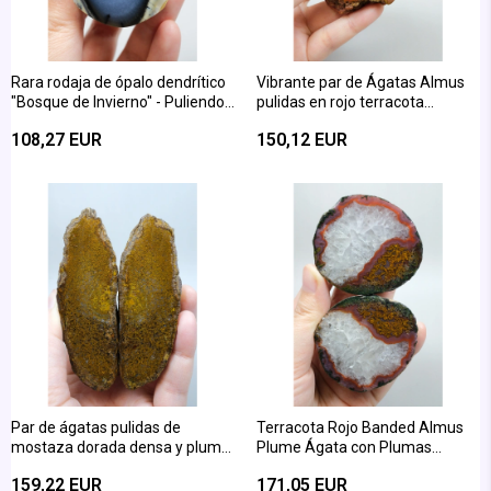
Rara rodaja de ópalo dendrítico
Vibrante par de Ágatas Almus
"Bosque de Invierno" - Puliendo
pulidas en rojo terracota
de una manera excelente, en
vibrante y amarillo ocre
108,27 EUR
150,12 EUR
tonos de miel, azul y blanco
bandeadas
Par de ágatas pulidas de
Terracota Rojo Banded Almus
mostaza dorada densa y pluma
Plume Ágata con Plumas
de almus de bronce
Amarillas Ocre y Cuarzo Helado
159,22 EUR
171,05 EUR