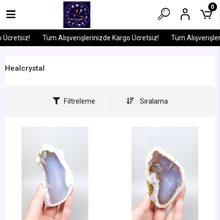
0
!
Tüm Alışverişlerinizde Kargo Ücretsiz!
Tüm Alışverişlerinizde Ka
Healcrystal
Filtreleme
Sıralama