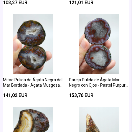
108,27 EUR
121,01 EUR
Mitad Pulida de Ágata Negra del
Pareja Pulida de Ágata Mar
Mar Bordada - Ágata Musgosa
Negro con Ojos - Pastel Púrpura,
en Púrpura Empolvado, Amarillo
Rojo Terracota y Núcleo de
141,02 EUR
153,76 EUR
Geoda de Cuarzo Translúcido