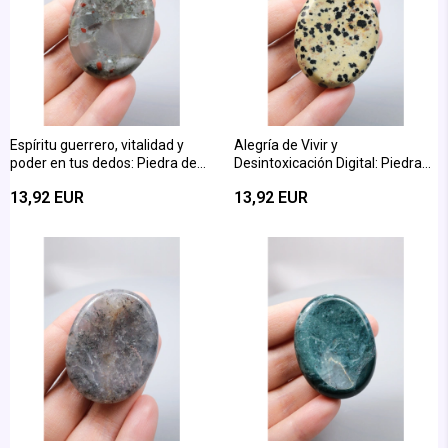
Espíritu guerrero, vitalidad y
Alegría de Vivir y
poder en tus dedos: Piedra de
Desintoxicación Digital: Piedra
Sangre Piedra de Masaje para
de Masaje de Dedo de Jaspe
13,92 EUR
13,92 EUR
Dedos Piedra Natural
Dálmata