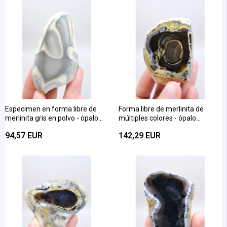
Especimen en forma libre de
Forma libre de merlinita de
merlinita gris en polvo - ópalo
múltiples colores - ópalo
dendrítico ahumado gris y
dendrítico amarillo, azul y negro
94,57 EUR
142,29 EUR
crema