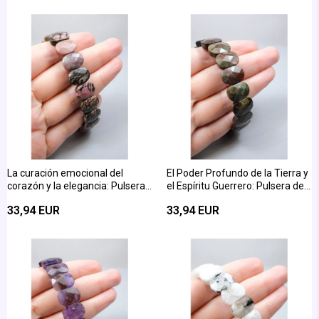
Brillante
La curación emocional del
El Poder Profundo de la Tierra y
corazón y la elegancia: Pulsera
el Espíritu Guerrero: Pulsera de
de piedra natural de Rodonita
Piedra de Sangre en Corte
33,94 EUR
33,94 EUR
con corte ovalado
Ovalado