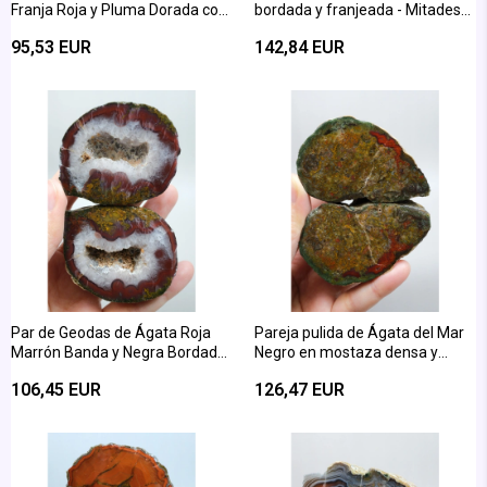
Franja Roja y Pluma Dorada con
bordada y franjeada - Mitades
Núcleo de Cuarzo
pulidas de Ágata Pluma en Rojo
95,53 EUR
142,84 EUR
Coral Ardiente
Par de Geodas de Ágata Roja
Pareja pulida de Ágata del Mar
Marrón Banda y Negra Bordada
Negro en mostaza densa y
del Mar Negro
musgo verde
106,45 EUR
126,47 EUR