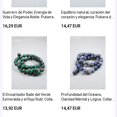
Guerrero de Poder, Energía de
Equilibrio natural, curación del
Vida y Elegancia Noble: Pulsera
corazón y elegancia: Pulsera de
de Corte de Esfera de Piedra de
Unakita cortada en forma de
16,29 EUR
14,47 EUR
Sangre Brillante de 8 mm
bola de 8 mm
El Encantador Baile del Verde
Profundidad del Océano,
Esmeralda y el Rojo Rubí: Collar
Claridad Mental y Lógica: Collar
de Anyolita Cortado en Forma
de 8 mm de Corte Esférico de
13,92 EUR
14,47 EUR
de Esfera de 8 mm
Piedra Sodalita