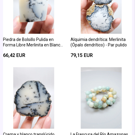
Piedra de Bolsillo Pulida en
Alquimia dendrítica: Merlinita
Forma Libre Merlinita en Blanco
(Ópalo dendrítico) - Par pulido
y Negro - Ópalo Dendrítico de
66,42 EUR
79,15 EUR
Nieve Azul-Negro
Crema y blanco translúcido
La Frescura del Río Amazonas,