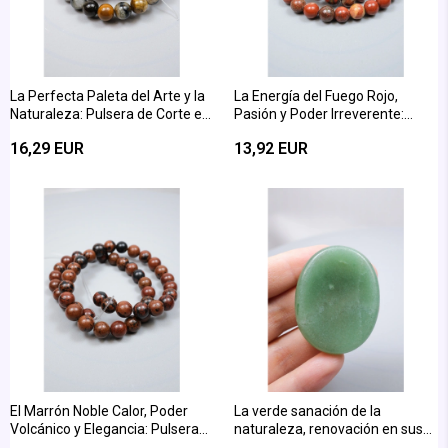
La Perfecta Paleta del Arte y la
La Energía del Fuego Rojo,
Naturaleza: Pulsera de Corte en
Pasión y Poder Irreverente:
Esfera de Jaspe Picasso
Brillante Corte de Esfera de
16,29 EUR
13,92 EUR
Brillante de 8mm
Jaspe Rojo de 8mm
El Marrón Noble Calor, Poder
La verde sanación de la
Volcánico y Elegancia: Pulsera
naturaleza, renovación en sus
de Corte de esfera de Obsidiana
manos: Piedra de masaje de