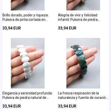
Brillo dorado, poder y riqueza:
Alegría de vivir y felicidad
Pulsera de pirita cortada en
infantil: Pulsera de piedra
fasetas ovaladas brillantes
natural de Jaspe Dálmata en
33,94 EUR
33,94 EUR
corte ovalado
Elegancia y serenidad profunda:
La fresca respiración de la
Pulsera de piedra natural de
naturaleza y fuente de curación:
cianita cortada en forma
Pulsera de Ágata Musk con
33,94 EUR
33,94 EUR
ovalada
Corte Ovalado de Faceta