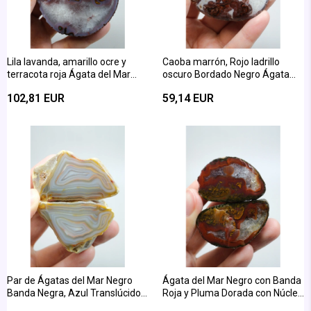
Lila lavanda, amarillo ocre y
Caoba marrón, Rojo ladrillo
terracota roja Ágata del Mar
oscuro Bordado Negro Ágata
Negro banda
del Mar Negro con Cuarzo
102,81 EUR
59,14 EUR
Par de Ágatas del Mar Negro
Ágata del Mar Negro con Banda
Banda Negra, Azul Translúcido,
Roja y Pluma Dorada con Núcleo
Amarillo Miel y Blanco Fino
de Cuarzo