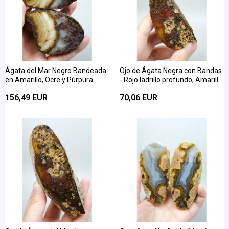
Ágata del Mar Negro Bandeada
Ojo de Ágata Negra con Bandas
en Amarillo, Ocre y Púrpura
- Rojo ladrillo profundo, Amarillo
mostaza y Marrón oscuro
156,49 EUR
70,06 EUR
Orbicular