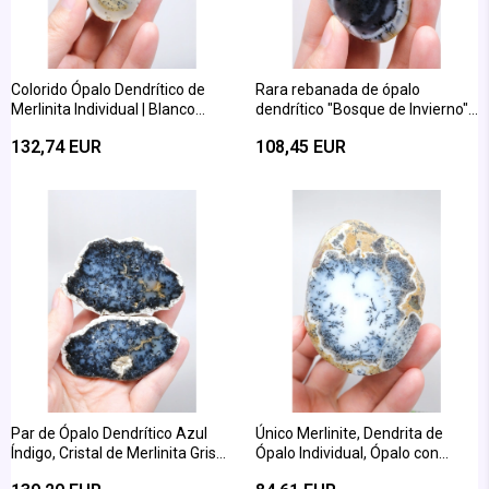
Colorido Ópalo Dendrítico de
Rara rebanada de ópalo
Merlinita Individual | Blanco
dendrítico "Bosque de Invierno" -
Nieve, Mostaza Oro y Carbón
Pulida en tonos miel, azul y
132,74 EUR
108,45 EUR
Profundo
blanco
Par de Ópalo Dendrítico Azul
Único Merlinite, Dendrita de
Índigo, Cristal de Merlinita Gris
Ópalo Individual, Ópalo con
Pizarra Oscuro
Inclusión Azul y Blanca