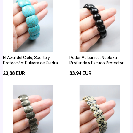
El Azul del Cielo, Suerte y
Poder Volcánico, Nobleza
Protección: Pulsera de Piedra
Profunda y Escudo Protector:
Natural Turquesa (Turquesa)
Pulsera de Obsidiana de Corte
23,38 EUR
33,94 EUR
Rectangular Abombado