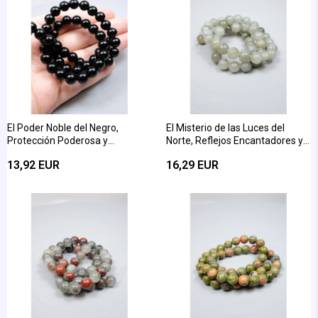
El Poder Noble del Negro,
El Misterio de las Luces del
Protección Poderosa y
Norte, Reflejos Encantadores y
Elegancia Intemporal: Collar de
Poder Místico: Corte de Esfera
13,92 EUR
16,29 EUR
Bolas de Ónice Negro Brillante
de Labradorita Gris Brillante de 8
de 8mm
mm