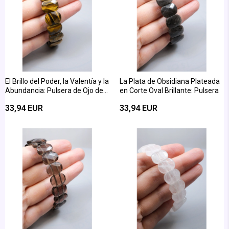
El Brillo del Poder, la Valentía y la
La Plata de Obsidiana Plateada
Abundancia: Pulsera de Ojo de
en Corte Oval Brillante: Pulsera
Tigre con Corte Ovalado y
33,94 EUR
33,94 EUR
Fasetado Brillante