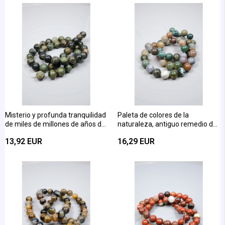
Misterio y profunda tranquilidad
Paleta de colores de la
de miles de millones de años de
naturaleza, antiguo remedio del
vida: Damarlı Kambaba Jasper
Oriente y equilibrio: Serie de
13,92 EUR
16,29 EUR
Piedra Redonda cortada en 8
cuentas de ágata hindú
mm Strand
cortadas en forma de esfera de
8 mm