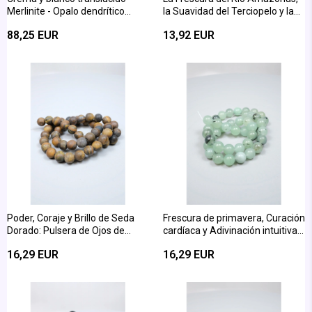
Merlinite - Opalo dendrítico
la Suavidad del Terciopelo y la
cremoso con inclusiones de
Paz Interior: Collar de
88,25 EUR
13,92 EUR
árbol negro
Amazonita en Forma de Esfera
de 8 mm
Poder, Coraje y Brillo de Seda
Frescura de primavera, Curación
Dorado: Pulsera de Ojos de
cardíaca y Adivinación intuitiva:
Tigre Marrón de 8 mm con
Corte de esfera de prehnita
16,29 EUR
16,29 EUR
Corte Esférico
brillante de 8 mm