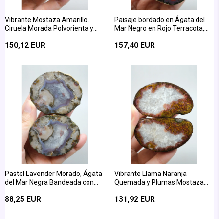
Vibrante Mostaza Amarillo,
Paisaje bordado en Ágata del
Ciruela Morada Polvorienta y
Mar Negro en Rojo Terracota,
Verde Bosque Paisaje Bordado
Amarillo Mostaza y Púrpura
150,12 EUR
157,40 EUR
Ágata del Mar Negro
Polvoriento
Pastel Lavender Morado, Ágata
Vibrante Llama Naranja
del Mar Negra Bandeada con
Quemada y Plumas Mostaza
Cuarzo Blanco Helado
Amarilla Par de Ágatas Marinas
88,25 EUR
131,92 EUR
Negras