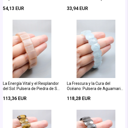
Pulsera de Lapislázuli de corte
natural de citrino con corte de
54,13 EUR
33,94 EUR
cuadrado brillante
faceta ovalada
La Energía Vital y el Resplandor
La Frescura y la Cura del
del Sol: Pulsera de Piedra de Sol
Océano: Pulsera de Aguamarina
con Corte de Fasetas
de Corte Oval Brillante
113,36 EUR
118,28 EUR
Rectangulares