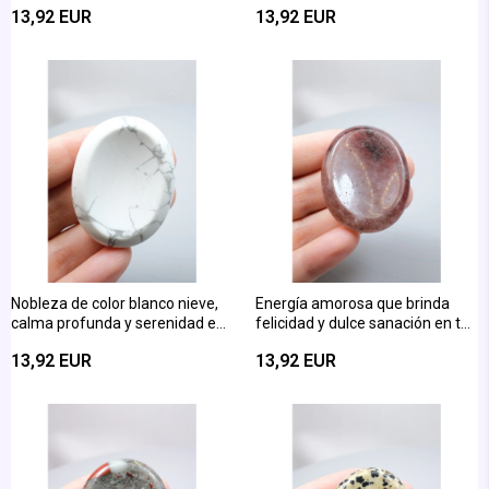
13,92 EUR
13,92 EUR
Marrón Brillante de 8 mm
dedo de aventurina piedra
natural
Nobleza de color blanco nieve,
Energía amorosa que brinda
calma profunda y serenidad en
felicidad y dulce sanación en tus
tus dedos: Piedra de Masaje
dedos: Piedra de masaje de
13,92 EUR
13,92 EUR
para Dedos de Howlite Piedra
cuarzo fresa natural
Natural