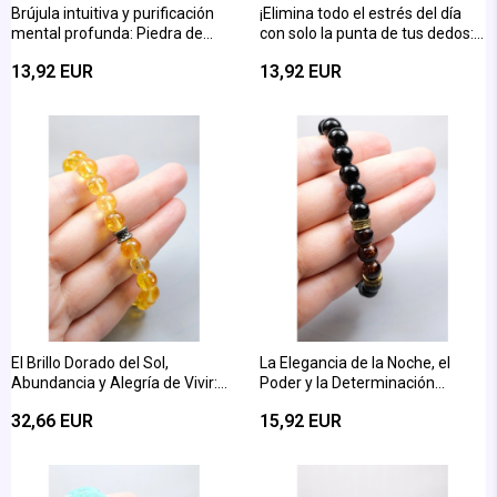
Brújula intuitiva y purificación
¡Elimina todo el estrés del día
mental profunda: Piedra de
con solo la punta de tus dedos:
masaje de dedo de Iolita (Zafiro
Piedra de masaje de ágata
13,92 EUR
13,92 EUR
de Agua) Piedra natural
musgosa
El Brillo Dorado del Sol,
La Elegancia de la Noche, el
Abundancia y Alegría de Vivir:
Poder y la Determinación
Pulsera de Piedra Natural de
Inquebrantable: Pulsera de
32,66 EUR
15,92 EUR
Citrino de Corte de Esfera
Piedra Natural de Ónix en Corte
de Esfera