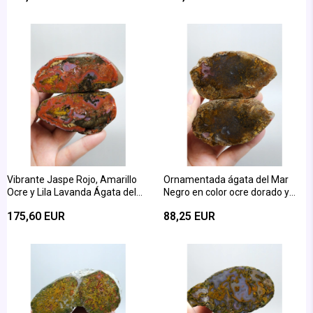
Vibrante Jaspe Rojo, Amarillo
Ornamentada ágata del Mar
Ocre y Lila Lavanda Ágata del
Negro en color ocre dorado y
Mar Negro
bronce con acentos de
175,60 EUR
88,25 EUR
fortificación rosa suave