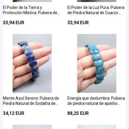
El Poder de la Tierra y
El Poder de la Luz Pura: Pulsera
Protección Mística: Pulsera de
de Piedra Natural de Cuarzo
Piedra Natural de Cuarzo
Cristalino con Corte de Facetas
33,94 EUR
33,94 EUR
Ahumado de Corte Ovalado
Ovaladas
Mente Azul Sereno: Pulsera de
Energía que deslumbra: Pulsera
Piedra Natural de Sodalita de
de piedra natural de apatito
Corte de Fachada Brillante
auténtico con corte de facetas
34,12 EUR
88,25 EUR
brillantes