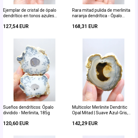
Ejemplar de cristal de ópalo
Rara mitad pulida de merlinita
dendrítico en tonos azules
naranja dendrítica - Ópalo
pastel, individual
dendrítico azul claro
127,54 EUR
168,31 EUR
Sueños dendríticos: Ópalo
Multicolor Merlinite Dendritic
dividido - Merlinita, 185g
Opal Mitad | Suave Azul-Gris,
Oro y Ámbar Especimen
120,60 EUR
142,29 EUR
Cósmico de Ojo