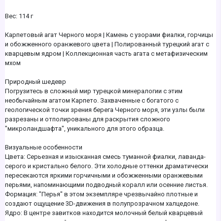
Вес: 114 г
Карпетовый агат Черного моря | Камень с узорами фиалки, горчицы
и обожженного оранжевого цвета | Полированный турецкий агат с
кварцевым ядром | Коллекционная часть агата с метафизическим
мхом
Природный шедевр
Погрузитесь в сложный мир турецкой минералогии с этим
необычайным агатом Карпето. Захваченные с богатого с
геологической точки зрения берега Черного моря, эти узлы были
разрезаны и отполированы для раскрытия сложного
"микроландшафта", уникального для этого образца.
Визуальные особенности
Цвета: Серьезная и изысканная смесь туманной фиалки, лаванда-
серого и кристально белого. Эти холодные оттенки драматически
пересекаются яркими горчичными и обожженными оранжевыми
перьями, напоминающими подводный коралл или осенние листья.
Формация: "Перья" в этом экземпляре чрезвычайно плотные и
создают ощущение 3D-движения в полупрозрачном халцедоне.
Ядро: В центре завитков находится молочный белый кварцевый