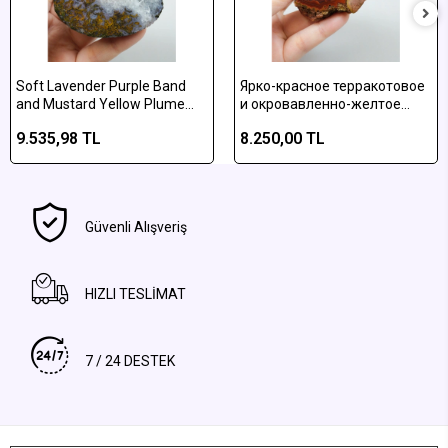
Soft Lavender Purple Band
Ярко-красное терракотовое
and Mustard Yellow Plume
и окровавленно-желтое
Agate with Quartz, 129g
полосатое алмусское
9.535,98 TL
8.250,00 TL
агатное полированное
изделие
Güvenli Alışveriş
HIZLI TESLİMAT
7 / 24 DESTEK