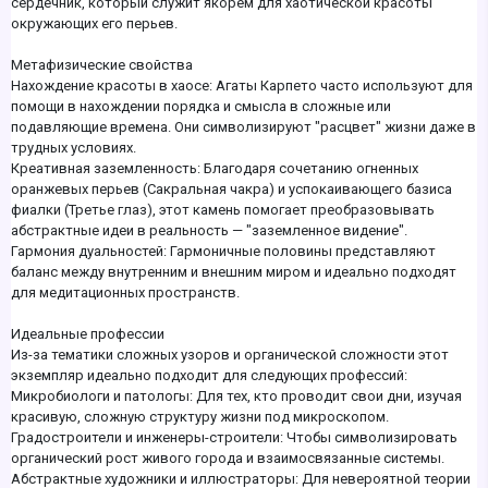
сердечник, который служит якорем для хаотической красоты
окружающих его перьев.
Метафизические свойства
Нахождение красоты в хаосе: Агаты Карпето часто используют для
помощи в нахождении порядка и смысла в сложные или
подавляющие времена. Они символизируют "расцвет" жизни даже в
трудных условиях.
Креативная заземленность: Благодаря сочетанию огненных
оранжевых перьев (Сакральная чакра) и успокаивающего базиса
фиалки (Третье глаз), этот камень помогает преобразовывать
абстрактные идеи в реальность — "заземленное видение".
Гармония дуальностей: Гармоничные половины представляют
баланс между внутренним и внешним миром и идеально подходят
для медитационных пространств.
Идеальные профессии
Из-за тематики сложных узоров и органической сложности этот
экземпляр идеально подходит для следующих профессий:
Микробиологи и патологы: Для тех, кто проводит свои дни, изучая
красивую, сложную структуру жизни под микроскопом.
Градостроители и инженеры-строители: Чтобы символизировать
органический рост живого города и взаимосвязанные системы.
Абстрактные художники и иллюстраторы: Для невероятной теории