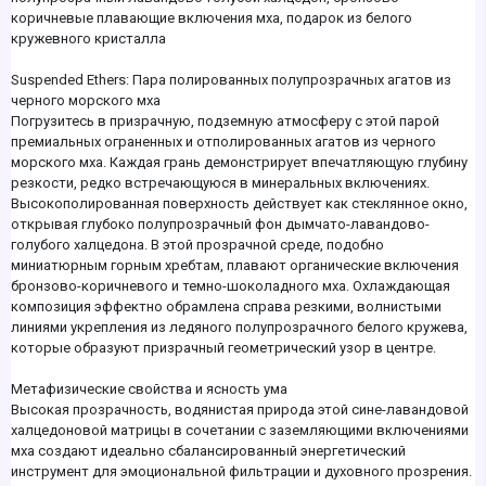
коричневые плавающие включения мха, подарок из белого
кружевного кристалла
Suspended Ethers: Пара полированных полупрозрачных агатов из
черного морского мха
Погрузитесь в призрачную, подземную атмосферу с этой парой
премиальных ограненных и отполированных агатов из черного
морского мха. Каждая грань демонстрирует впечатляющую глубину
резкости, редко встречающуюся в минеральных включениях.
Высокополированная поверхность действует как стеклянное окно,
открывая глубоко полупрозрачный фон дымчато-лавандово-
голубого халцедона. В этой прозрачной среде, подобно
миниатюрным горным хребтам, плавают органические включения
бронзово-коричневого и темно-шоколадного мха. Охлаждающая
композиция эффектно обрамлена справа резкими, волнистыми
линиями укрепления из ледяного полупрозрачного белого кружева,
которые образуют призрачный геометрический узор в центре.
Метафизические свойства и ясность ума
Высокая прозрачность, водянистая природа этой сине-лавандовой
халцедоновой матрицы в сочетании с заземляющими включениями
мха создают идеально сбалансированный энергетический
инструмент для эмоциональной фильтрации и духовного прозрения.