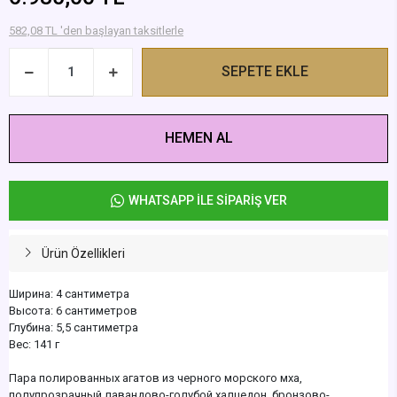
582,08 TL 'den başlayan taksitlerle
SEPETE EKLE
HEMEN AL
WHATSAPP İLE SİPARİŞ VER
Ürün Özellikleri
Ширина: 4 сантиметра
Высота: 6 сантиметров
Глубина: 5,5 сантиметра
Вес: 141 г
Пара полированных агатов из черного морского мха,
полупрозрачный лавандово-голубой халцедон, бронзово-