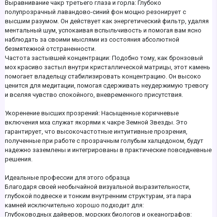
Выравнивание чакр третьего глаза и горла: Глубоко
полупрозрачный лавандово-синий фон мощно резонирует с
высшим разумом. Он действует как энергетический фильтр, удаляя
ментальный шум, успокаивая вспыльчивость и помогая вам ясно
наблюдать за своими мыслями из состояния абсолютной
безмятежной отстраненности.
Частота застывшей концентрации: Подобно тому, как бронзовый
мох красиво застыл внутри кристаллической матрицы, этот камень
помогает владельцу стабилизировать концентрацию. Он высоко
ценится для медитации, помогая сдерживать неудержимую тревогу
и вселяя чувство спокойного, вневременного присутствия.
Укоренение высших прозрений: Насыщенные коричневые
включения мха служат якорями к чакре Земной Звезды. Это
гарантирует, что высокочастотные интуитивные прозрения,
полученные при работе с прозрачным голубым халцедоном, будут
надежно заземлены и интегрированы в практические повседневные
решения.
Идеальные профессии для этого образца
Благодаря своей необычайной визуальной выразительности,
глубокой подвеске и тонким внутренним структурам, эта пара
камней исключительно хорошо подходит для:
Глубоководных дайверов, морских биологов и океанографов: