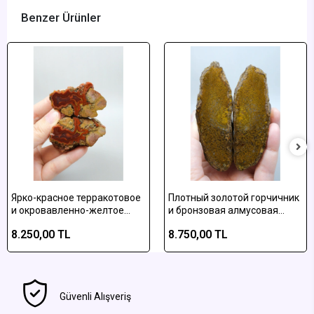
Benzer Ürünler
Ярко-красное терракотовое
Плотный золотой горчичник
и окровавленно-желтое
и бронзовая алмусовая
полосатое алмусское
плюмовая агатовая
8.250,00 TL
8.750,00 TL
агатное полированное
отполированная пара
изделие
Güvenli Alışveriş