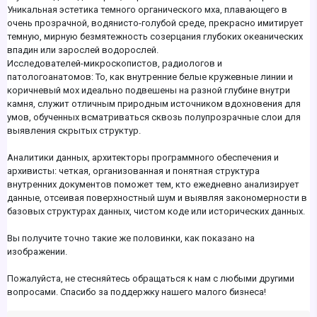
Уникальная эстетика темного органического мха, плавающего в
очень прозрачной, водянисто-голубой среде, прекрасно имитирует
темную, мирную безмятежность созерцания глубоких океанических
впадин или зарослей водорослей.
Исследователей-микроскопистов, радиологов и
патологоанатомов: То, как внутренние белые кружевные линии и
коричневый мох идеально подвешены на разной глубине внутри
камня, служит отличным природным источником вдохновения для
умов, обученных всматриваться сквозь полупрозрачные слои для
выявления скрытых структур.
Аналитики данных, архитекторы программного обеспечения и
архивисты: четкая, организованная и понятная структура
внутренних документов поможет тем, кто ежедневно анализирует
данные, отсеивая поверхностный шум и выявляя закономерности в
базовых структурах данных, чистом коде или исторических данных.
Вы получите точно такие же половинки, как показано на
изображении.
Пожалуйста, не стесняйтесь обращаться к нам с любыми другими
вопросами. Спасибо за поддержку нашего малого бизнеса!