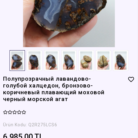
Полупрозрачный лавандово-
голубой халцедон, бронзово-
коричневый плавающий моховой
черный морской агат
Ürün Kodu:
Q2R275LCS6
6.985,00 TL