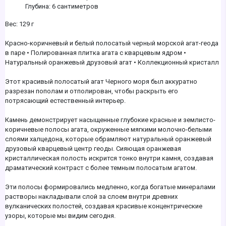
Глубина: 6 сантиметров
Вес: 129 г
Красно-коричневый и белый полосатый черный морской агат-геода
в паре • Полированная плитка агата с кварцевым ядром •
Натуральный оранжевый друзовый агат • Коллекционный кристалл
Этот красивый полосатый агат Черного моря был аккуратно
разрезан пополам и отполирован, чтобы раскрыть его
потрясающий естественный интерьер.
Камень демонстрирует насыщенные глубокие красные и землисто-
коричневые полосы агата, окруженные мягкими молочно-белыми
слоями халцедона, которые обрамляют натуральный оранжевый
друзовый кварцевый центр геоды. Сияющая оранжевая
кристаллическая полость искрится тонко внутри камня, создавая
драматический контраст с более темным полосатым агатом.
Эти полосы формировались медленно, когда богатые минералами
растворы накладывали слой за слоем внутри древних
вулканических полостей, создавая красивые концентрические
узоры, которые мы видим сегодня.