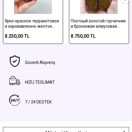
Ярко-красное терракотовое
Плотный золотой горчичник
и окровавленно-желтое
и бронзовая алмусовая
полосатое алмусское
плюмовая агатовая
8.250,00 TL
8.750,00 TL
агатное полированное
отполированная пара
изделие
Güvenli Alışveriş
HIZLI TESLİMAT
7 / 24 DESTEK