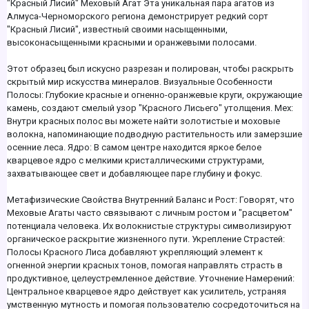
"Красный Лисий" Меховый Агат Эта уникальная пара агатов из
Алмуса-Черноморского региона демонстрирует редкий сорт
"Красный Лисий", известный своими насыщенными,
высоконасыщенными красными и оранжевыми полосами.
Этот образец был искусно разрезан и полирован, чтобы раскрыть
скрытый мир искусства минералов. Визуальные Особенности
Полосы: Глубокие красные и огненно-оранжевые круги, окружающие
камень, создают смелый узор "Красного Лисьего" утолщения. Мех:
Внутри красных полос вы можете найти золотистые и моховые
волокна, напоминающие подводную растительность или замерзшие
осенние леса. Ядро: В самом центре находится яркое белое
кварцевое ядро с мелкими кристаллическими структурами,
захватывающее свет и добавляющее паре глубину и фокус.
Метафизические Свойства Внутренний Баланс и Рост: Говорят, что
Меховые Агаты часто связывают с личным ростом и "расцветом"
потенциала человека. Их волокнистые структуры символизируют
органическое раскрытие жизненного пути. Укрепление Страстей:
Полосы Красного Лиса добавляют укрепляющий элемент к
огненной энергии красных тонов, помогая направлять страсть в
продуктивное, целеустремленное действие. Уточнение Намерений:
Центральное кварцевое ядро действует как усилитель, устраняя
умственную мутность и помогая пользователю сосредоточиться на