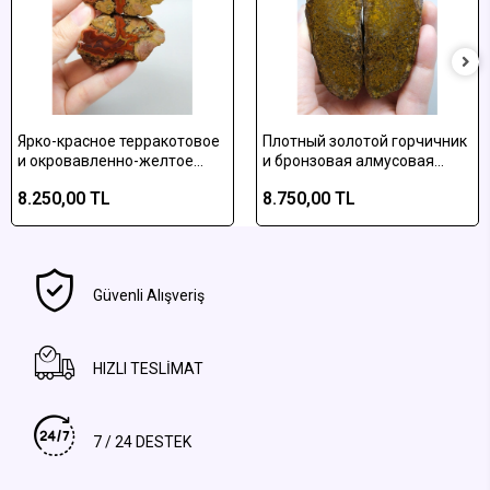
Ярко-красное терракотовое
Плотный золотой горчичник
и окровавленно-желтое
и бронзовая алмусовая
полосатое алмусское
плюмовая агатовая
8.250,00 TL
8.750,00 TL
агатное полированное
отполированная пара
изделие
Güvenli Alışveriş
HIZLI TESLİMAT
7 / 24 DESTEK