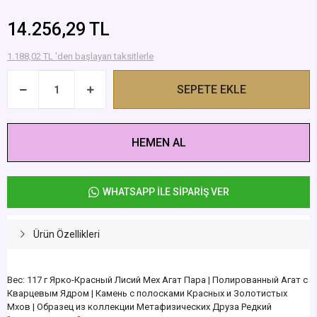
14.256,29 TL
1.188,02 TL 'den başlayan taksitlerle
SEPETE EKLE
HEMEN AL
WHATSAPP İLE SİPARİŞ VER
Ürün Özellikleri
Вес: 117 г Ярко-Красный Лисий Мех Агат Пара | Полированный Агат с
Кварцевым Ядром | Камень с полосками Красных и Золотистых
Мхов | Образец из коллекции Метафизических Друза Редкий