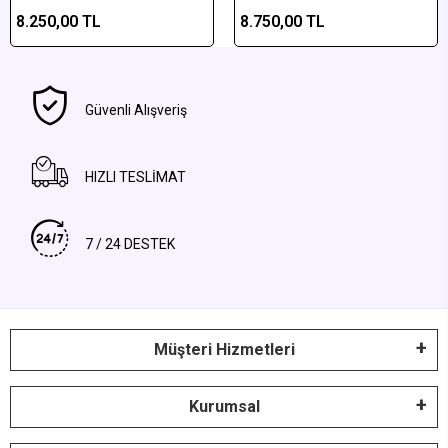
полосатое алмусское
плюмовая агатовая
8.250,00 TL
8.750,00 TL
агатное полированное
отполированная пара
изделие
Güvenli Alışveriş
HIZLI TESLİMAT
7 / 24 DESTEK
Müşteri Hizmetleri
Kurumsal