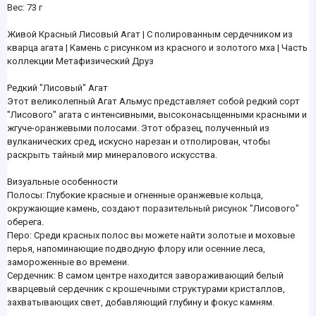
Вес: 73 г
Живой Красный Лисовый Агат | С полированным сердечником из
кварца агата | Камень с рисунком из красного и золотого мха | Часть
коллекции Метафизический Друз
Редкий "Лисовый" Агат
Этот великолепный Агат Альмус представляет собой редкий сорт
"Лисового" агата с интенсивными, высоконасыщенными красными и
жгуче-оранжевыми полосами. Этот образец, полученный из
вулканических сред, искусно нарезан и отполирован, чтобы
раскрыть тайный мир минералового искусства.
Визуальные особенности
Полосы: Глубокие красные и огненные оранжевые кольца,
окружающие камень, создают поразительный рисунок "Лисового"
оберега.
Перо: Среди красных полос вы можете найти золотые и моховые
перья, напоминающие подводную флору или осенние леса,
замороженные во времени.
Сердечник: В самом центре находится завораживающий белый
кварцевый сердечник с крошечными структурами кристаллов,
захватывающих свет, добавляющий глубину и фокус камням.