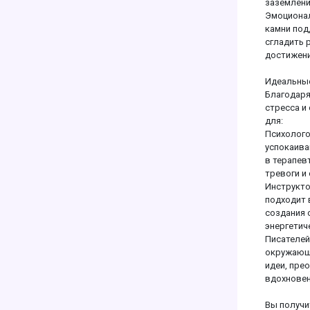
заземлени
Эмоционал
камни под
сгладить 
достижени
Идеальные
Благодаря
стресса и
для:
Психолого
успокаива
в терапев
тревоги и
Инструкто
подходит 
создания 
энергетич
Писателей
окружающе
идеи, пре
вдохновен
Вы получи