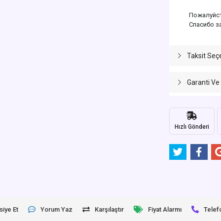
Пожалуйст
Спасибо з
Taksit Seç
Garanti Ve
Hızlı Gönderi
siye Et
Yorum Yaz
Karşılaştır
Fiyat Alarmı
Telef