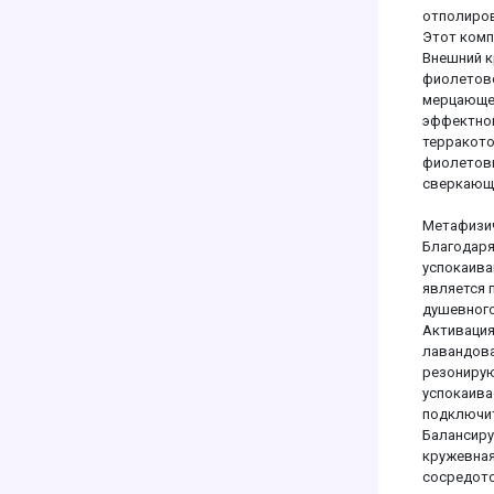
отполиров
Этот комп
Внешний к
фиолетово
мерцающег
эффектной
терракото
фиолетовы
сверкающе
Метафизич
Благодаря
успокаива
является 
душевного
Активация
лавандова
резонирую
успокаива
подключит
Балансиру
кружевная
сосредото