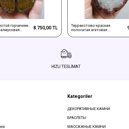
отой горчичник
Терракотово-красная
8.750,00 TL
 алмусовая
полосатая агатовая
гатовая
алмусовая плюм-агата с
ная пара
желтыми плюмами окры и
ледяным кварцем
HIZLI TESLİMAT
Kategoriler
ДЕКОРАТИВНЫЕ КАМНИ
БРАСЛЕТЫ
esi
МАССАЖНЫЕ КАМНИ