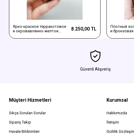
Ярко-красное терракотовое
Плотный зол
8.250,00 TL
и окровавленно-желтое
и бронзовая
полосатое алмусское агатное
плюмовая а
полированное изделие
отполирован
Güvenli Alışveriş
Müşteri Hizmetleri
Kurumsal
Sıkça Sorulan Sorular
Hakkımızda
Sipariş Takip
İletişim
Havale Bildirimleri
Gizlilik Sözleşm