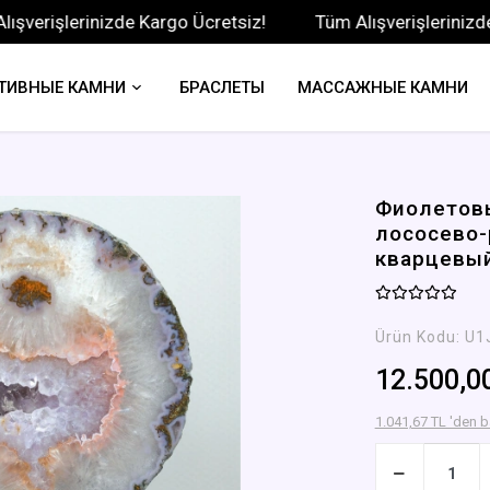
şlerinizde Kargo Ücretsiz!
Tüm Alışverişlerinizde Kargo
ТИВНЫЕ КАМНИ
БРАСЛЕТЫ
МАССАЖНЫЕ КАМНИ
Фиолетовы
лососево-
кварцевы
Ürün Kodu:
U1
12.500,0
1.041,67 TL 'den b