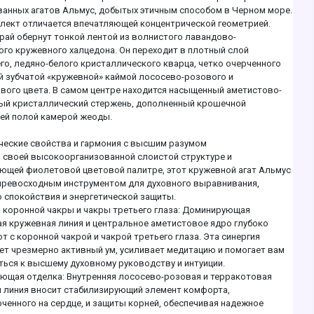
анных агатов Альмус, добытых этичным способом в Черном море.
лект отличается впечатляющей концентрической геометрией.
рай обернут тонкой лентой из волнистого лавандово-
го кружевного халцедона. Он переходит в плотный слой
о, ледяно-белого кристаллического кварца, четко очерченного
 зубчатой ​​«кружевной» каймой лососево-розового и
вого цвета. В самом центре находится насыщенный аметистово-
й кристаллический стержень, дополненный крошечной
й полой камерой жеоды.
еские свойства и гармония с высшим разумом
 своей высокоорганизованной слоистой структуре и
ющей фиолетовой цветовой палитре, этот кружевной агат Альмус
превосходным инструментом для духовного выравнивания,
 спокойствия и энергетической защиты.
 коронной чакры и чакры третьего глаза: Доминирующая
я кружевная линия и центральное аметистовое ядро ​​глубоко
т с коронной чакрой и чакрой третьего глаза. Эта синергия
ет чрезмерно активный ум, усиливает медитацию и помогает вам
ься к высшему духовному руководству и интуиции.
ющая отделка: Внутренняя лососево-розовая и терракотовая
 линия вносит стабилизирующий элемент комфорта,
ченного на сердце, и защиты корней, обеспечивая надежное