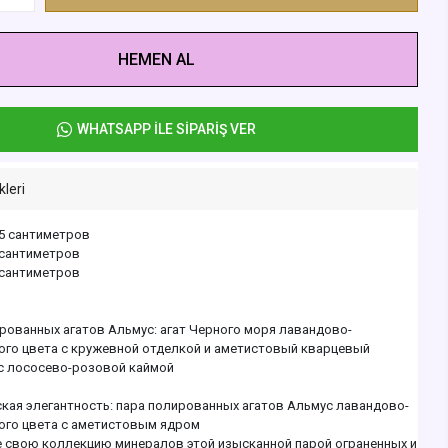
HEMEN AL
WHATSAPP İLE SİPARİŞ VER
kleri
,5 сантиметров
 сантиметров
9 сантиметров
рованных агатов Альмус: агат Черного моря лавандово-
го цвета с кружевной отделкой и аметистовый кварцевый
с лососево-розовой каймой
кая элегантность: пара полированных агатов Альмус лавандово-
го цвета с аметистовым ядром
 свою коллекцию минералов этой изысканной парой ограненных и