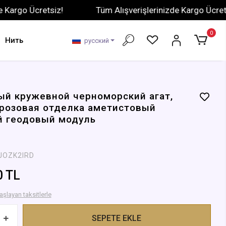
 Ücretsiz!
Tüm Alışverişlerinizde Kargo Ücretsiz!
0
Нить
русский
й кружевной черноморский агат,
розовая отделка аметистовый
й геодовый модуль
JOZK2IRD
0 TL
aşlayan taksitlerle
SEPETE EKLE