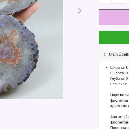
Ürün Özelli
Ширина: 8
Высота: 9
Глубина: 
Вес: 675 г
Пара поли
фиолетово
кристалл 
Анатолийс
фиолетово
Пополните