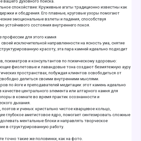
е вашего духовного поиска.
ьное спокойствие: Кружевные агаты традиционно известны как
держки и ободрения. Его плавные, круговые узоры помогают
резкие эмоциональные взлеты и падения, способствуя
ю устойчивого состояния внутреннего покоя.
 профессии для этого камня
 своей исключительной направленности на ясность ума, снятие
 структурированную красоту, эта пара камней идеально подходит
в, психиатров и консультантов по психическому здоровью:
ющие фиолетовые и лавандовые тона создают безмятежную ауру
тических пространствах, побуждая клиентов освободиться от
 свободно делиться своими внутренними мыслями.
ров по йоге и преподавателей медитации: этот камень идеально
в качестве центрального элемента или алтарного камня для
опоры в комнате во время практик осознанности и
еского дыхания.
, поэтов и ученых: кристально чистое кварцевое кольцо,
е глубокое аметистовое ядро, помогает синтезировать сложные
одолевать ментальные блоки и направлять творческое
ие в структурированную работу.
те точно такие же половинки, как на фото.