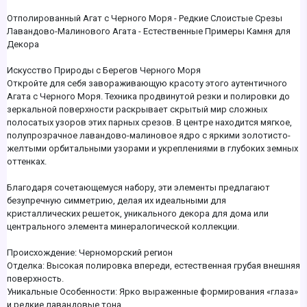
Отполированный Агат с Черного Моря - Редкие Слоистые Срезы
Лавандово-Малинового Агата - Естественные Примеры Камня для
Декора
Искусство Природы с Берегов Черного Моря
Откройте для себя завораживающую красоту этого аутентичного
Агата с Черного Моря. Техника продвинутой резки и полировки до
зеркальной поверхности раскрывает скрытый мир сложных
полосатых узоров этих парных срезов. В центре находится мягкое,
полупрозрачное лавандово-малиновое ядро с яркими золотисто-
желтыми орбитальными узорами и укреплениями в глубоких земных
оттенках.
Благодаря сочетающемуся набору, эти элементы предлагают
безупречную симметрию, делая их идеальными для
кристаллических решеток, уникального декора для дома или
центрального элемента минералогической коллекции.
Происхождение: Черноморский регион
Отделка: Высокая полировка впереди, естественная грубая внешняя
поверхность.
Уникальные Особенности: Ярко выраженные формирования «глаза»
и редкие лавандовые тона.