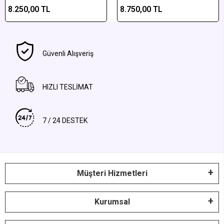
полосатое алмусское
плюмовая агатовая
8.250,00 TL
8.750,00 TL
агатное полированное
отполированная пара
изделие
Güvenli Alışveriş
HIZLI TESLİMAT
7 / 24 DESTEK
Müşteri Hizmetleri
Kurumsal