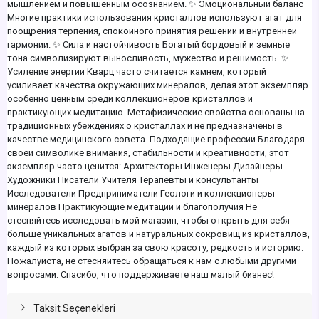
мышлением и повышенным осознанием. ✨ Эмоциональный баланс
Многие практики использования кристаллов используют агат для
поощрения терпения, спокойного принятия решений и внутренней
гармонии. ✨ Сила и настойчивость Богатый бордовый и земные
тона символизируют выносливость, мужество и решимость. ✨
Усиление энергии Кварц часто считается камнем, который
усиливает качества окружающих минералов, делая этот экземпляр
особенно ценным среди коллекционеров кристаллов и
практикующих медитацию. Метафизические свойства основаны на
традиционных убеждениях о кристаллах и не предназначены в
качестве медицинского совета. Подходящие профессии Благодаря
своей символике внимания, стабильности и креативности, этот
экземпляр часто ценится: Архитекторы Инженеры Дизайнеры
Художники Писатели Учителя Терапевты и консультанты
Исследователи Предприниматели Геологи и коллекционеры
минералов Практикующие медитации и благополучия Не
стесняйтесь исследовать мой магазин, чтобы открыть для себя
больше уникальных агатов и натуральных сокровищ из кристаллов,
каждый из которых выбран за свою красоту, редкость и историю.
Пожалуйста, не стесняйтесь обращаться к нам с любыми другими
вопросами. Спасибо, что поддерживаете наш малый бизнес!
Taksit Seçenekleri