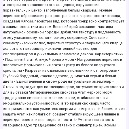
и прозрачного красноватого халцедона, окружающие
поразительный центр, заполненный белым кварцем. Нежные
перистые образования распространяются через полость кварца,
создавая мягкий, перистый вид, который прекрасно контрастирует
с ярким полосатым агатом. Внешний край сохраняет частицы
натуральной основной породы, добавляя текстуру и подлинность
этому уникальному геологическому сокровищу. Сочетание
концентрических полос, перистых структур и сверкающего кварца
делает этот экземпляр исключительной частью для
коллекционеров и уникальным элементом декора. Характеристики:
• Подлинный агат Альмус Чёрного моря • Натуральные перистые и
полосатые формирования агата • Центр из белого кварцевого
кристалла • Разрезан на одинаковые половинки и отполирован •
Глубокий бордовый, красное дерево, дымчатый серый и белый
цвета • Единственный в своем роде натуральный экземпляр •
Отлично подходит для коллекционеров, энтузиастов кристаллов и
для выставки Метафизические свойства Агат Чёрного моря
традиционно связывают с заземлением, стабильностью и
эмоциональной устойчивостью, в то время как кварц часто
воспринимается как усилитель энергии и намерения. ✨ Заземление и
защита Агат, как полагают, создает стабилизирующее влияние в
периоды перемен и неопределенности. ✨ Умственная ясность
Кварцевое ядро традиционно связано с концентрацией, ясным