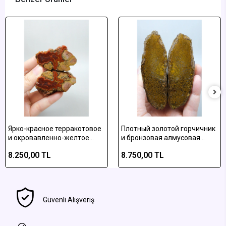
Ярко-красное терракотовое
Плотный золотой горчичник
и окровавленно-желтое
и бронзовая алмусовая
полосатое алмусское
плюмовая агатовая
8.250,00 TL
8.750,00 TL
агатное полированное
отполированная пара
изделие
Güvenli Alışveriş