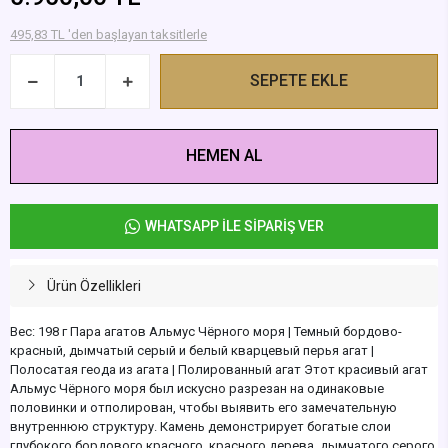
495,83 TL 'den başlayan taksitlerle
SEPETE EKLE
HEMEN AL
WHATSAPP İLE SİPARİŞ VER
Ürün Özellikleri
Вес: 198 г Пара агатов Альмус Чёрного моря | Темный бордово-
красный, дымчатый серый и белый кварцевый перья агат |
Полосатая геода из агата | Полированный агат Этот красивый агат
Альмус Чёрного моря был искусно разрезан на одинаковые
половинки и отполирован, чтобы выявить его замечательную
внутреннюю структуру. Камень демонстрирует богатые слои
глубокого бордового красного, красного дерева, дымчатого серого