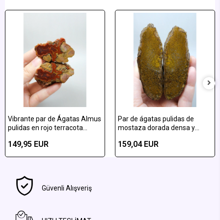
Vibrante par de Ágatas Almus
Par de ágatas pulidas de
pulidas en rojo terracota
mostaza dorada densa y
vibrante y amarillo ocre
pluma de almus de bronce
149,95 EUR
159,04 EUR
bandeadas
Güvenli Alışveriş