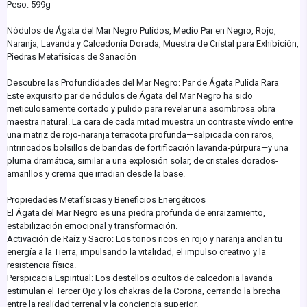
Peso: 599g
Nódulos de Ágata del Mar Negro Pulidos, Medio Par en Negro, Rojo,
Naranja, Lavanda y Calcedonia Dorada, Muestra de Cristal para Exhibición,
Piedras Metafísicas de Sanación
Descubre las Profundidades del Mar Negro: Par de Ágata Pulida Rara
Este exquisito par de nódulos de Ágata del Mar Negro ha sido
meticulosamente cortado y pulido para revelar una asombrosa obra
maestra natural. La cara de cada mitad muestra un contraste vívido entre
una matriz de rojo-naranja terracota profunda—salpicada con raros,
intrincados bolsillos de bandas de fortificación lavanda-púrpura—y una
pluma dramática, similar a una explosión solar, de cristales dorados-
amarillos y crema que irradian desde la base.
Propiedades Metafísicas y Beneficios Energéticos
El Ágata del Mar Negro es una piedra profunda de enraizamiento,
estabilización emocional y transformación.
Activación de Raíz y Sacro: Los tonos ricos en rojo y naranja anclan tu
energía a la Tierra, impulsando la vitalidad, el impulso creativo y la
resistencia física.
Perspicacia Espiritual: Los destellos ocultos de calcedonia lavanda
estimulan el Tercer Ojo y los chakras de la Corona, cerrando la brecha
entre la realidad terrenal y la conciencia superior.