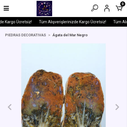
0
e Kargo Ücretsiz!
Tüm Alışverişlerinizde Kargo Ücretsiz!
Tüm Alış
PIEDRAS DECORATIVAS
Ágata del Mar Negro