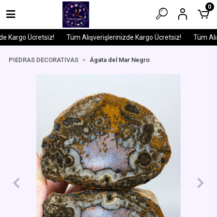
0
e Kargo Ücretsiz!
Tüm Alışverişlerinizde Kargo Ücretsiz!
Tüm Alışv
PIEDRAS DECORATIVAS
Ágata del Mar Negro