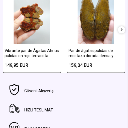
Vibrante par de Ágatas Almus
Par de ágatas pulidas de
pulidas en rojo terracota
mostaza dorada densa y
vibrante y amarillo ocre
pluma de almus de bronce
149,95 EUR
159,04 EUR
bandeadas
Güvenli Alışveriş
HIZLI TESLİMAT