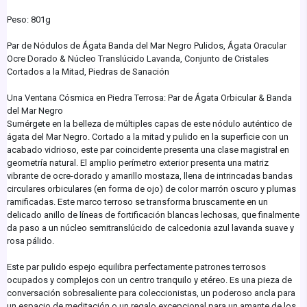
Peso: 801g
Par de Nódulos de Ágata Banda del Mar Negro Pulidos, Ágata Oracular
Ocre Dorado & Núcleo Translúcido Lavanda, Conjunto de Cristales
Cortados a la Mitad, Piedras de Sanación
Una Ventana Cósmica en Piedra Terrosa: Par de Ágata Orbicular & Banda
del Mar Negro
Sumérgete en la belleza de múltiples capas de este nódulo auténtico de
ágata del Mar Negro. Cortado a la mitad y pulido en la superficie con un
acabado vidrioso, este par coincidente presenta una clase magistral en
geometría natural. El amplio perímetro exterior presenta una matriz
vibrante de ocre-dorado y amarillo mostaza, llena de intrincadas bandas
circulares orbiculares (en forma de ojo) de color marrón oscuro y plumas
ramificadas. Este marco terroso se transforma bruscamente en un
delicado anillo de líneas de fortificación blancas lechosas, que finalmente
da paso a un núcleo semitranslúcido de calcedonia azul lavanda suave y
rosa pálido.
Este par pulido espejo equilibra perfectamente patrones terrosos
ocupados y complejos con un centro tranquilo y etéreo. Es una pieza de
conversación sobresaliente para coleccionistas, un poderoso ancla para
un espacio de meditación o un regalo excepcional para un amante de los