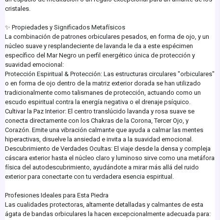
cristales.
✨ Propiedades y Significados Metafísicos
La combinación de patrones orbiculares pesados, en forma de ojo, y un
núcleo suave y resplandeciente de lavanda le da a este espécimen
específico del Mar Negro un perfil energético única de protección y
suavidad emocional:
Protección Espiritual & Protección: Las estructuras circulares "orbiculares"
o en forma de ojo dentro de la matriz exterior dorada se han utilizado
tradicionalmente como talismanes de protección, actuando como un
escudo espiritual contra la energía negativa o el drenaje psíquico.
Cultivar la Paz Interior: El centro translúcido lavanda y rosa suave se
conecta directamente con los Chakras de la Corona, Tercer Ojo, y
Corazón. Emite una vibración calmante que ayuda a calmar las mentes
hiperactivas, disuelve la ansiedad e invita a la suavidad emocional.
Descubrimiento de Verdades Ocultas: El viaje desde la densa y compleja
cáscara exterior hasta el núcleo claro y luminoso sirve como una metáfora
física del autodescubrimiento, ayudándote a mirar más allá del ruido
exterior para conectarte con tu verdadera esencia espiritual.
Profesiones Ideales para Esta Piedra
Las cualidades protectoras, altamente detalladas y calmantes de esta
ágata de bandas orbiculares la hacen excepcionalmente adecuada para: