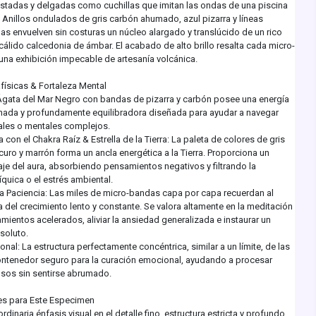
ustadas y delgadas como cuchillas que imitan las ondas de una piscina
. Anillos ondulados de gris carbón ahumado, azul pizarra y líneas
as envuelven sin costuras un núcleo alargado y translúcido de un rico
álido calcedonia de ámbar. El acabado de alto brillo resalta cada micro-
una exhibición impecable de artesanía volcánica.
ísicas & Fortaleza Mental
Ágata del Mar Negro con bandas de pizarra y carbón posee una energía
inada y profundamente equilibradora diseñada para ayudar a navegar
ales o mentales complejos.
con el Chakra Raíz & Estrella de la Tierra: La paleta de colores de gris
uro y marrón forma un ancla energética a la Tierra. Proporciona un
je del aura, absorbiendo pensamientos negativos y filtrando la
quica o el estrés ambiental.
la Paciencia: Las miles de micro-bandas capa por capa recuerdan al
a del crecimiento lento y constante. Se valora altamente en la meditación
ientos acelerados, aliviar la ansiedad generalizada e instaurar un
soluto.
al: La estructura perfectamente concéntrica, similar a un límite, de las
ntenedor seguro para la curación emocional, ayudando a procesar
nsos sin sentirse abrumado.
es para Este Especimen
rdinaria énfasis visual en el detalle fino, estructura estricta y profundo