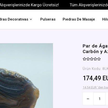
şlerinizde Kargo Ücretsiz!
Tüm Alışverişlerinizde Karg
dras Decoratıvas
Pulseras
Pıedras De Masaje
Hil
Par de Ága
Carbón y A
Ürün Kodu:
8L
174,49 E
14,54 EUR 'den baş