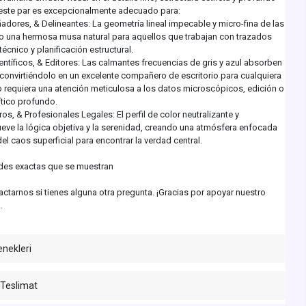
, este par es excepcionalmente adecuado para:
adores, & Delineantes: La geometría lineal impecable y micro-fina de las
 una hermosa musa natural para aquellos que trabajan con trazados
técnico y planificación estructural.
entíficos, & Editores: Las calmantes frecuencias de gris y azul absorben
 convirtiéndolo en un excelente compañero de escritorio para cualquiera
o requiera una atención meticulosa a los datos microscópicos, edición o
tico profundo.
os, & Profesionales Legales: El perfil de color neutralizante y
eve la lógica objetiva y la serenidad, creando una atmósfera enfocada
del caos superficial para encontrar la verdad central.
ades exactas que se muestran
ctarnos si tienes alguna otra pregunta. ¡Gracias por apoyar nuestro
.
enekleri
 Teslimat