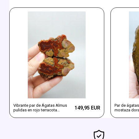
Vibrante par de Ágatas Almus
Par de ágatas
149,95 EUR
pulidas en rojo terracota
mostaza dora
vibrante y amarillo ocre
de almus de 
bandeadas