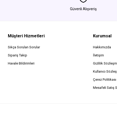
Güvenli Alışveriş
Müşteri Hizmetleri
Kurumsal
Sıkça Sorulan Sorular
Hakkımızda
Sipariş Takip
İletişim
Havale Bildirimleri
Gizlilik Sözleşm
Kullanıcı Sözle
Çerez Politikası
Mesafeli Satış 