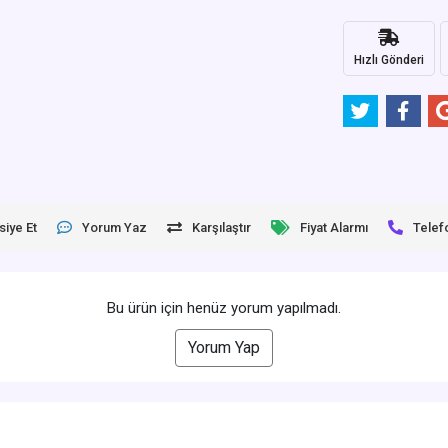
Hızlı Gönderi
siye Et
Yorum Yaz
Karşılaştır
Fiyat Alarmı
Telef
Bu ürün için henüz yorum yapılmadı.
Yorum Yap