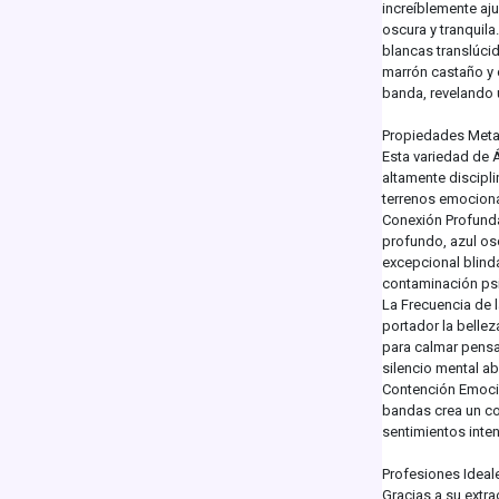
increíblemente aj
oscura y tranquila
blancas translúcid
marrón castaño y c
banda, revelando 
Propiedades Metaf
Esta variedad de 
altamente discipl
terrenos emocion
Conexión Profunda 
profundo, azul osc
excepcional blinda
contaminación psí
La Frecuencia de 
portador la bellez
para calmar pensam
silencio mental ab
Contención Emocion
bandas crea un co
sentimientos inte
Profesiones Ideal
Gracias a su extrao