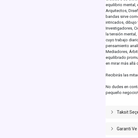
equilibrio mental
Arquitectos, Diseñ
bandas sirve como
intricados, dibujo 
Investigadores, Ci
la tensión mental,
cuyo trabajo diari
pensamiento analí
Mediadores, Árbitr
equilibrado promu
en mirar más allá 
Recibirás las mit
No dudes en conta
pequeño negocio!
Taksit Seç
Garanti Ve