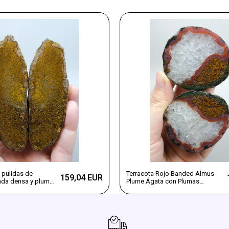
 pulidas de
Terracota Rojo Banded Almus
159,04 EUR
da densa y pluma
Plume Ágata con Plumas
bronce
Amarillas Ocre y Cuarzo Helado