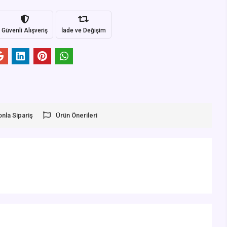
Güvenli Alışveriş
İade ve Değişim
onla Sipariş
Ürün Önerileri