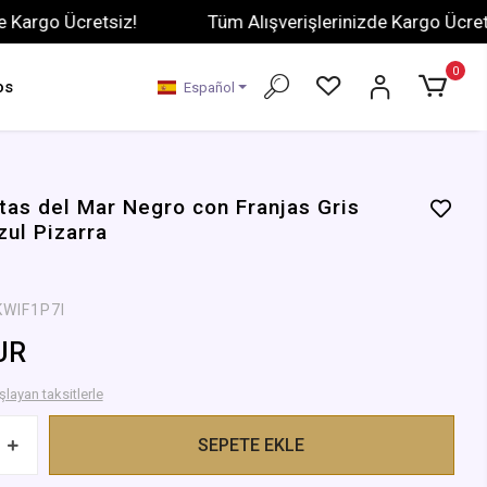
o Ücretsiz!
Tüm Alışverişlerinizde Kargo Ücretsiz!
0
os
Español
tas del Mar Negro con Franjas Gris
zul Pizarra
KWIF1P7I
UR
layan taksitlerle
SEPETE EKLE