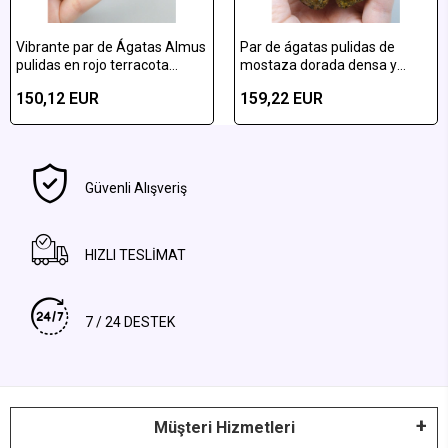
Vibrante par de Ágatas Almus
Par de ágatas pulidas de
pulidas en rojo terracota
mostaza dorada densa y
vibrante y amarillo ocre
pluma de almus de bronce
150,12 EUR
159,22 EUR
bandeadas
Güvenli Alışveriş
HIZLI TESLİMAT
7 / 24 DESTEK
Müşteri Hizmetleri