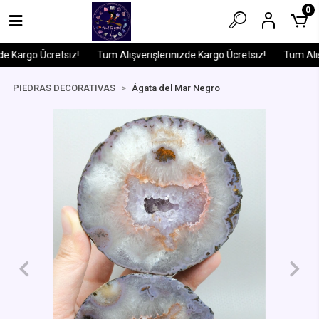
0
e Kargo Ücretsiz!
Tüm Alışverişlerinizde Kargo Ücretsiz!
Tüm Alışv
PIEDRAS DECORATIVAS
Ágata del Mar Negro