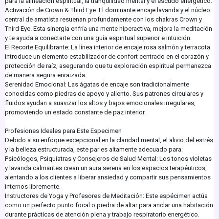
para la alineación espiritual, la tranquilidad mental y el escudo energético.
Activación de Crown & Third Eye: El dominante encaje lavanda y el núcleo
central de amatista resuenan profundamente con los chakras Crown y
Third Eye. Esta sinergia enfría una mente hiperactiva, mejora la meditación
y te ayuda a conectarte con una guía espiritual superior e intuición.
El Recorte Equilibrante: La línea interior de encaje rosa salmón y terracota
introduce un elemento estabilizador de confort centrado en el corazón y
protección de raíz, asegurando que tu exploración espiritual permanezca
de manera segura enraizada.
Serenidad Emocional: Las ágatas de encaje son tradicionalmente
conocidas como piedras de apoyo y aliento. Sus patrones circulares y
fluidos ayudan a suavizar los altos y bajos emocionales irregulares,
promoviendo un estado constante de paz interior.
Profesiones Ideales para Este Especimen
Debido a su enfoque excepcional en la claridad mental, el alivio del estrés
y la belleza estructurada, este par es altamente adecuado para:
Psicólogos, Psiquiatras y Consejeros de Salud Mental: Los tonos violetas
y lavanda calmantes crean un aura serena en los espacios terapéuticos,
alentando a los clientes a liberar ansiedad y compartir sus pensamientos
internos libremente.
Instructores de Yoga y Profesores de Meditación: Este espécimen actúa
como un perfecto punto focal o piedra de altar para anclar una habitación
durante prácticas de atención plena y trabajo respiratorio energético.