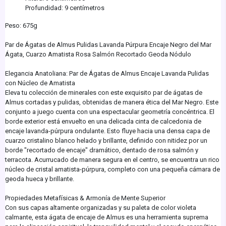
Profundidad: 9 centímetros
Peso: 675g
Par de Ágatas de Almus Pulidas Lavanda Púrpura Encaje Negro del Mar
Ágata, Cuarzo Amatista Rosa Salmón Recortado Geoda Nódulo
Elegancia Anatoliana: Par de Ágatas de Almus Encaje Lavanda Pulidas
con Núcleo de Amatista
Eleva tu colección de minerales con este exquisito par de ágatas de
Almus cortadas y pulidas, obtenidas de manera ética del Mar Negro. Este
conjunto a juego cuenta con una espectacular geometría concéntrica. El
borde exterior está envuelto en una delicada cinta de calcedonia de
encaje lavanda-púrpura ondulante. Esto fluye hacia una densa capa de
cuarzo cristalino blanco helado y brillante, definido con nitidez por un
borde "recortado de encaje" dramático, dentado de rosa salmón y
terracota. Acurrucado de manera segura en el centro, se encuentra un rico
núcleo de cristal amatista-púrpura, completo con una pequeña cámara de
geoda hueca y brillante.
Propiedades Metafísicas & Armonía de Mente Superior
Con sus capas altamente organizadas y su paleta de color violeta
calmante, esta ágata de encaje de Almus es una herramienta suprema