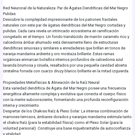
Red Neuronal de la Naturaleza: Par de Ágatas Dendríticas del Mar Negro
Pulidas
Descubre la complejidad impresionante de los patrones fractales
naturales con este par de ágatas dendríticas del Mar Negro cortadas y
pulidas. Cada cara revela un intrincado ecosistema en ramificación
congelado en el tiempo. Un fondo translúcido de marrón caramelo rico y
calcedonia ámbar ahumado está densamente lleno de estructuras
dendríticas sinuosas y similares a enredaderas que brillan en tonos de
naranja-mandarina ardiente y oro mostaza brillante. Estas ramas
orgánicas enmarcan bolsillos internos profundos de calcedonia azul
lavanda brumosa y ciruela, resaltados por una pequeña cavidad abierta
cristalina forrada con cuarzo druzy blanco brillante en la mitad izquierda.
Propiedades Metafísicas & Alineación de la Raíz Neural
Esta variedad dendrítica de Ágata del Mar Negro posee una frecuencia
energética altamente compleja y evolutiva que conecta el cuerpo físico
con la mente subconsciente, fomentando una profunda reconfiguración
interna y crecimiento.
Despertar de los Chakras Raíz & Plexo Solar: La intensa combinación de
marrones terrosos, ámbares dorados y naranjas mandarina estimula tanto
el chakra Raíz (para la estabilidad física) como el Plexo Solar (para la
voluntad personal). Construye una base inquebrantable de autoconfianza
y vitalidad.