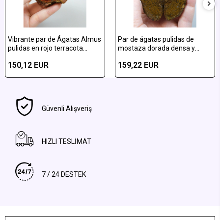
Vibrante par de Ágatas Almus
Par de ágatas pulidas de
pulidas en rojo terracota
mostaza dorada densa y
vibrante y amarillo ocre
pluma de almus de bronce
150,12 EUR
159,22 EUR
bandeadas
Güvenli Alışveriş
HIZLI TESLİMAT
7 / 24 DESTEK