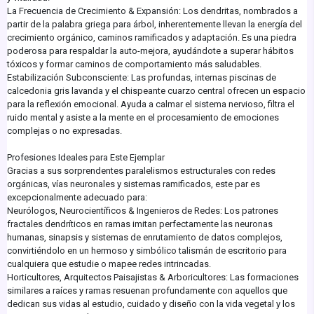
La Frecuencia de Crecimiento & Expansión: Los dendritas, nombrados a
partir de la palabra griega para árbol, inherentemente llevan la energía del
crecimiento orgánico, caminos ramificados y adaptación. Es una piedra
poderosa para respaldar la auto-mejora, ayudándote a superar hábitos
tóxicos y formar caminos de comportamiento más saludables.
Estabilización Subconsciente: Las profundas, internas piscinas de
calcedonia gris lavanda y el chispeante cuarzo central ofrecen un espacio
para la reflexión emocional. Ayuda a calmar el sistema nervioso, filtra el
ruido mental y asiste a la mente en el procesamiento de emociones
complejas o no expresadas.
Profesiones Ideales para Este Ejemplar
Gracias a sus sorprendentes paralelismos estructurales con redes
orgánicas, vías neuronales y sistemas ramificados, este par es
excepcionalmente adecuado para:
Neurólogos, Neurocientíficos & Ingenieros de Redes: Los patrones
fractales dendríticos en ramas imitan perfectamente las neuronas
humanas, sinapsis y sistemas de enrutamiento de datos complejos,
convirtiéndolo en un hermoso y simbólico talismán de escritorio para
cualquiera que estudie o mapee redes intrincadas.
Horticultores, Arquitectos Paisajistas & Arboricultores: Las formaciones
similares a raíces y ramas resuenan profundamente con aquellos que
dedican sus vidas al estudio, cuidado y diseño con la vida vegetal y los