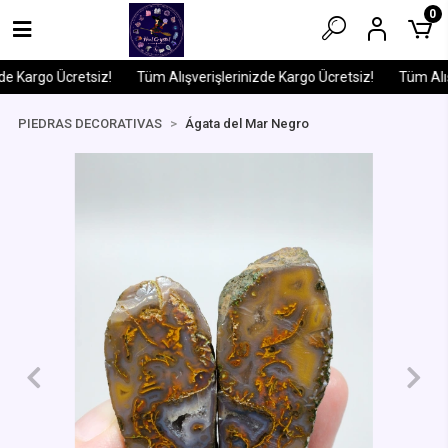
0
e Kargo Ücretsiz!
Tüm Alışverişlerinizde Kargo Ücretsiz!
Tüm Alışv
PIEDRAS DECORATIVAS
Ágata del Mar Negro