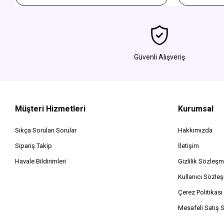
vibrante y amarillo ocre
de almus de 
bandeadas
Güvenli Alışveriş
Müşteri Hizmetleri
Kurumsal
Sıkça Sorulan Sorular
Hakkımızda
Sipariş Takip
İletişim
Havale Bildirimleri
Gizlilik Sözleşm
Kullanıcı Sözle
Çerez Politikası
Mesafeli Satış 