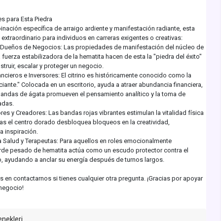
es para Esta Piedra
nación específica de arraigo ardiente y manifestación radiante, esta
 extraordinario para individuos en carreras exigentes o creativas:
Dueños de Negocios: Las propiedades de manifestación del núcleo de
a fuerza estabilizadora de la hematita hacen de esta la "piedra del éxito"
struir, escalar y proteger un negocio.
ncieros e Inversores: El citrino es históricamente conocido como la
iante." Colocada en un escritorio, ayuda a atraer abundancia financiera,
bandas de ágata promueven el pensamiento analítico y la toma de
adas.
res y Creadores: Las bandas rojas vibrantes estimulan la vitalidad física
ras el centro dorado desbloquea bloqueos en la creatividad,
 inspiración.
a Salud y Terapeutas: Para aquellos en roles emocionalmente
rde pesado de hematita actúa como un escudo protector contra el
, ayudando a anclar su energía después de turnos largos.
s en contactarnos si tienes cualquier otra pregunta. ¡Gracias por apoyar
negocio!
enekleri