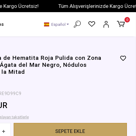
go Ücretsiz!
Tüm Alışverişlerinizde Kargo Ücretsiz!
0
os
Español
a de Hematita Roja Pulida con Zona
, Ágata del Mar Negro, Nódulos
 la Mitad
RE9D99C9
UR
layan taksitlerle
SEPETE EKLE