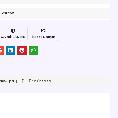
 Teslimat
Güvenli Alışveriş
İade ve Değişim
onla Sipariş
Ürün Önerileri