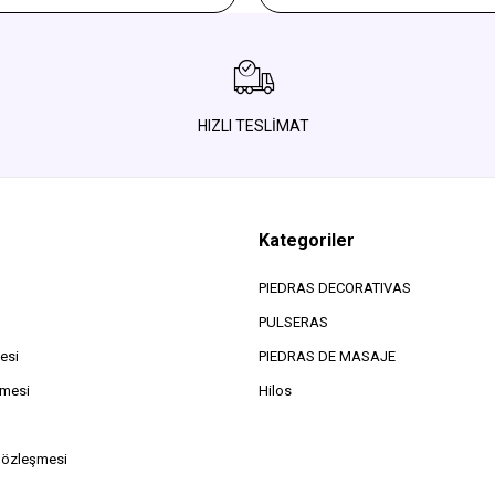
bronce
Amarillas Ocre y Cuarzo Helado
HIZLI TESLİMAT
Kategoriler
PIEDRAS DECORATIVAS
PULSERAS
esi
PIEDRAS DE MASAJE
şmesi
Hilos
Sözleşmesi