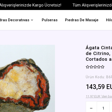
rişlerinizde Kargo Ücretsiz!
Tüm Alışverişlerinizde Kar
dras Decoratıvas
Pulseras
Pıedras De Masaje
Hil
Ágata Cint
de Citrino
Cortados a
Ürün Kodu:
B6
143,59 E
11,97 EUR 'den baş