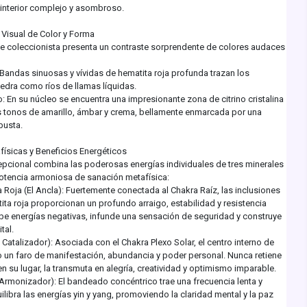
interior complejo y asombroso.
Visual de Color y Forma
de coleccionista presenta un contraste sorprendente de colores audaces
 Bandas sinuosas y vívidas de hematita roja profunda trazan los
edra como ríos de llamas líquidas.
 En su núcleo se encuentra una impresionante zona de citrino cristalina
os tonos de amarillo, ámbar y crema, bellamente enmarcada por una
busta.
ísicas y Beneficios Energéticos
epcional combina las poderosas energías individuales de tres minerales
potencia armoniosa de sanación metafísica:
Roja (El Ancla): Fuertemente conectada al Chakra Raíz, las inclusiones
ta roja proporcionan un profundo arraigo, estabilidad y resistencia
e energías negativas, infunde una sensación de seguridad y construye
tal.
l Catalizador): Asociada con el Chakra Plexo Solar, el centro interno de
o un faro de manifestación, abundancia y poder personal. Nunca retiene
en su lugar, la transmuta en alegría, creatividad y optimismo imparable.
Armonizador): El bandeado concéntrico trae una frecuencia lenta y
libra las energías yin y yang, promoviendo la claridad mental y la paz