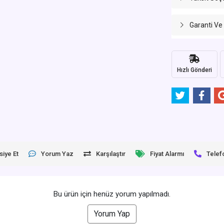
Garanti Ve
Hızlı Gönderi
siye Et
Yorum Yaz
Karşılaştır
Fiyat Alarmı
Telef
Bu ürün için henüz yorum yapılmadı.
Yorum Yap