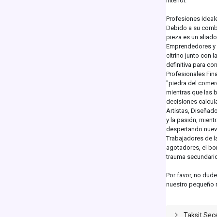
interior.
Profesiones Ideal
Debido a su combi
pieza es un aliado
Emprendedores y 
citrino junto con l
definitiva para con
Profesionales Fina
"piedra del comerc
mientras que las 
decisiones calcul
Artistas, Diseñado
y la pasión, mient
despertando nueva
Trabajadores de l
agotadores, el bo
trauma secundario
Por favor, no dude
nuestro pequeño 
Taksit Seç