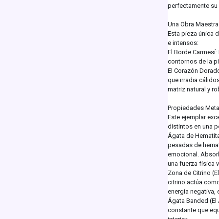
perfectamente su 
Una Obra Maestra 
Esta pieza única 
e intensos:
El Borde Carmesí:
contornos de la pi
El Corazón Dorado:
que irradia cálid
matriz natural y ro
Propiedades Metaf
Este ejemplar exc
distintos en una 
Ágata de Hematita 
pesadas de hemati
emocional. Absorb
una fuerza física vi
Zona de Citrino (E
citrino actúa com
energía negativa, 
Ágata Banded (El 
constante que equi