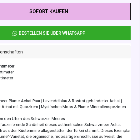
SOFORT KAUFEN
BESTELLEN SIE ÜBER WHATSAPP
genschaften
entimeter
ntimeter
ntimeter
eer-Plume-Achat Paar | Lavendelblau & Rostrot gebänderter Achat |
her Achat mit Quarzkern | Mystisches Moos & Plume Mineralienspezimen
von den Ufern des Schwarzen Meeres
 faszinierende Schönheit dieses authentischen Schwarzmeer-Achat-
ch aus den Küstenminerallagerstätten der Türkei stammt. Dieses Exemplar
Plume"-Varietät, die organische, moosartige Einschlüsse aufweist, die