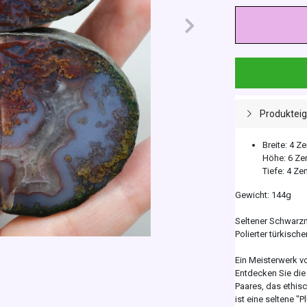
Produktei
Breite: 4 Z
Höhe: 6 Ze
Tiefe: 4 Ze
Gewicht: 144g
Seltener Schwarzm
Polierter türkisc
Ein Meisterwerk 
Entdecken Sie die
Paares, das ethis
ist eine seltene "