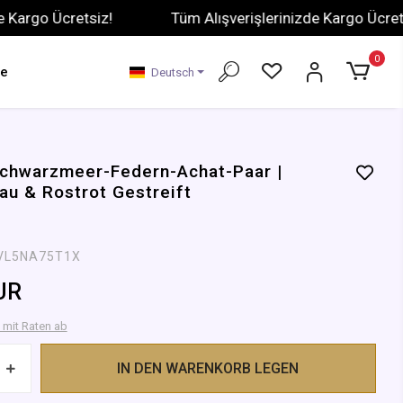
o Ücretsiz!
Tüm Alışverişlerinizde Kargo Ücretsiz!
0
ge
Deutsch
chwarzmeer-Federn-Achat-Paar |
au & Rostrot Gestreift
VL5NA75T1X
UR
 mit Raten ab
IN DEN WARENKORB LEGEN