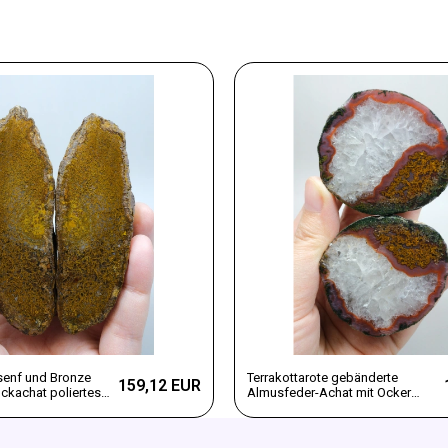
senf und Bronze
Terrakottarote gebänderte
159,12 EUR
kachat poliertes
Almusfeder-Achat mit Ocker
gelben Federn und Eiskristallen