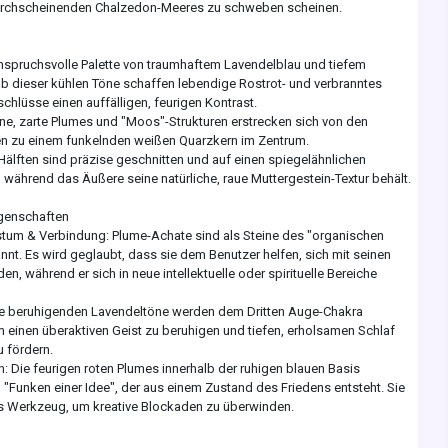
durchscheinenden Chalzedon-Meeres zu schweben scheinen.
anspruchsvolle Palette von traumhaftem Lavendelblau und tiefem
alb dieser kühlen Töne schaffen lebendige Rostrot- und verbranntes
hlüsse einen auffälligen, feurigen Kontrast.
ine, zarte Plumes und "Moos"-Strukturen erstrecken sich von den
n zu einem funkelnden weißen Quarzkern im Zentrum.
Hälften sind präzise geschnitten und auf einen spiegelähnlichen
 während das Äußere seine natürliche, raue Muttergestein-Textur behält.
genschaften
stum & Verbindung: Plume-Achate sind als Steine des "organischen
t. Es wird geglaubt, dass sie dem Benutzer helfen, sich mit seinen
en, während er sich in neue intellektuelle oder spirituelle Bereiche
Die beruhigenden Lavendeltöne werden dem Dritten Auge-Chakra
 einen überaktiven Geist zu beruhigen und tiefen, erholsamen Schlaf
 fördern.
on: Die feurigen roten Plumes innerhalb der ruhigen blauen Basis
 "Funken einer Idee", der aus einem Zustand des Friedens entsteht. Sie
s Werkzeug, um kreative Blockaden zu überwinden.