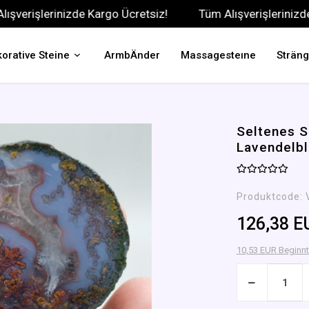
şlerinizde Kargo Ücretsiz!
Tüm Alışverişlerinizde Karg
orative Steine
ArmbÄnder
Massagesteıne
Strän
Seltenes S
Lavendelbl
Produktcode:
126,38 E
10,53 EUR Beginnt