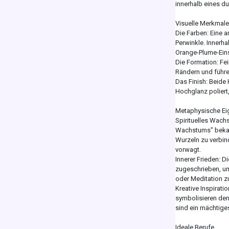
innerhalb eines 
Visuelle Merkmale
Die Farben: Eine 
Perwinkle. Innerh
Orange-Plume-Einsc
Die Formation: Fe
Rändern und führe
Das Finish: Beide 
Hochglanz poliert,
Metaphysische Ei
Spirituelles Wach
Wachstums" bekann
Wurzeln zu verbind
vorwagt.
Innerer Frieden: 
zugeschrieben, um
oder Meditation zu
Kreative Inspirati
symbolisieren den
sind ein mächtige
Ideale Berufe