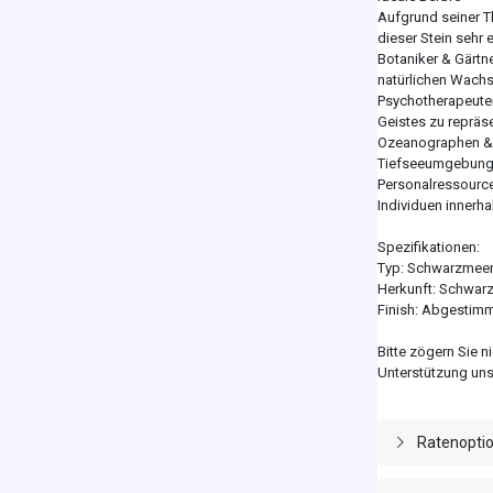
Aufgrund seiner T
dieser Stein sehr 
Botaniker & Gärtn
natürlichen Wachs
Psychotherapeute
Geistes zu repräse
Ozeanographen & M
Tiefseeumgebung
Personalressourc
Individuen innerha
Spezifikationen:
Typ: Schwarzmeer
Herkunft: Schwarz
Finish: Abgestimm
Bitte zögern Sie n
Unterstützung uns
Ratenopti