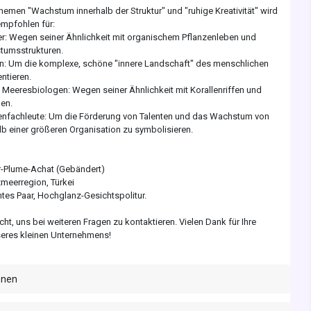
hemen "Wachstum innerhalb der Struktur" und "ruhige Kreativität" wird
empfohlen für:
er: Wegen seiner Ähnlichkeit mit organischem Pflanzenleben und
tumsstrukturen.
n: Um die komplexe, schöne "innere Landschaft" des menschlichen
ntieren.
eeresbiologen: Wegen seiner Ähnlichkeit mit Korallenriffen und
en.
enfachleute: Um die Förderung von Talenten und das Wachstum von
lb einer größeren Organisation zu symbolisieren.
-Plume-Achat (Gebändert)
meerregion, Türkei
tes Paar, Hochglanz-Gesichtspolitur.
icht, uns bei weiteren Fragen zu kontaktieren. Vielen Dank für Ihre
eres kleinen Unternehmens!
onen