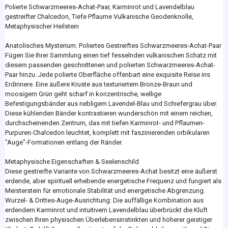
Polierte Schwarzmeeres-Achat-Paar, Karminrot und Lavendelblau
gestreifter Chalcedon, Tiefe Pflaume Vulkanische Geodenknolle,
Metaphysischer Heilstein
Anatolisches Mysterium: Poliertes Gestreiftes Schwarzmeeres-Achat-Paar
Fügen Sie Ihrer Sammlung einen tief fesselnden vulkanischen Schatz mit
diesem passenden geschnittenen und polierten Schwarzmeeres-Achat-
Paar hinzu. Jede polierte Oberfläche offenbart eine exquisite Reise ins
Erdinnere. Eine äußere Kruste aus texturiertem Bronze-Braun und
moosigem Grün geht scharf in konzentrische, wellige
Befestigungsbänder aus nebligem Lavendel-Blau und Schiefergrau über.
Diese kühlenden Bänder kontrastieren wunderschön mit einem reichen,
durchscheinenden Zentrum, das mit tiefen Karminrot- und Pflaumen-
Purpuren-Chalcedon leuchtet, komplett mit faszinierenden orbikularen
"Auge"-Formationen entlang der Ränder.
Metaphysische Eigenschaften & Seelenschild
Diese gestreifte Variante von Schwarzmeeres-Achat besitzt eine äußerst
erdende, aber spirituell erhebende energetische Frequenz und fungiert als
Meisterstein für emotionale Stabilität und energetische Abgrenzung.
Wurzel- & Drittes-Auge-Ausrichtung: Die auffällige Kombination aus
erdendem Karminrot und intuitivem Lavendelblau überbrückt die Kluft
zwischen Ihren physischen Überlebensinstinkten und höherer geistiger