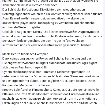
Klarheit. Es hilft Ihnen, voll präsent auf der Erde zu bleiben, während Sie
sicher höhere intuitive Bereiche erkunden.
Der Schild der Befestigung: Die dichten, sich wiederholenden
Befestigungsbänder wirken wie ein wörtlicher energetischer Schild für Ihre
Aura. Es wird weithin verwendet, um negative Umweltenergien
abzuwehren, psychische Erschöpfung zu verhindern und chaotische
emotionale Wellen zu glätten.
Orbikulare Augen zum Schutz: Die kleinen cremeweißen Augensymbole
innerhalb der Bänderung werden in der Kristallüberlieferung traditionell als
Schutzsymbole angesehen, die dem Träger helfen, wachsam,
aufmerksam und vor versteckten Stressoren geschützt zu bleiben.
Ideale Berufe für dieses Exemplar
Dank seines unglaublichen Fokus auf Schutz, Zentrierung und das
Gleichgewicht zwischen feuriger Leidenschaft und kühler Logik eignet
sich dieses Paar hervorragend für:
Cybersicherheitsspezialisten, Ermittler & Sicherheitspersonal: Die
defensive, schützende "abschirmende" Natur des Steins resoniert visuell
und energetisch mit denen, deren tägliche Arbeit darin besteht, Daten,
Räume oder Menschen zu schützen.
Kreative Schriftsteller, Filmemacher & Künstler: Der tiefe, geheimnisvolle
Pflaume- und Rote Chalcedon-Kern stimuliert das Unterbewusstsein und
macht ihn zu einem ausgezeichneten Ankerstein, um in tief emotionale
Erzählungen oder dunkle, reiche künstlerische Konzepte einzutauchen.