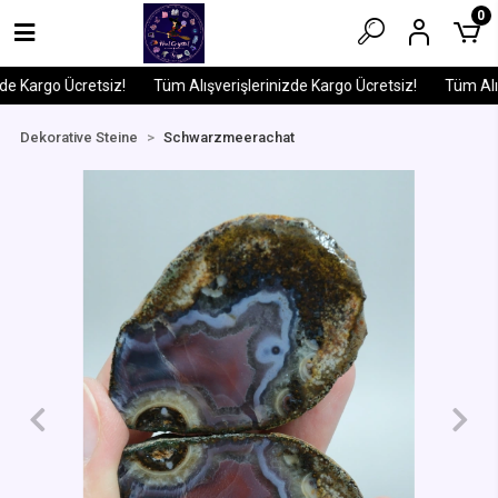
0
e Kargo Ücretsiz!
Tüm Alışverişlerinizde Kargo Ücretsiz!
Tüm Alışv
Dekorative Steine
Schwarzmeerachat