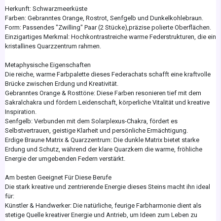
Herkunft: Schwarzmeerküste
Farben: Gebranntes Orange, Rostrot, Senfgelb und Dunkelkohlebraun.
Form: Passendes "Zwilling" Paar (2 Stücke),präzise polierte Oberflächen.
Einzigartiges Merkmal: Hochkontrastreiche warme Federstrukturen, die ein
kristallines Quarzzentrum rahmen.
Metaphysische Eigenschaften
Die reiche, warme Farbpalette dieses Federachats schafft eine kraftvolle
Brücke zwischen Erdung und Kreativität.
Gebranntes Orange & Rosttöne: Diese Farben resonieren tief mit dem
Sakralchakra und fördern Leidenschaft, körperliche Vitalität und kreative
Inspiration.
Senfgelb: Verbunden mit dem Solarplexus-Chakra, fördert es
Selbstvertrauen, geistige Klarheit und persönliche Ermächtigung.
Erdige Braune Matrix & Quarzzentrum: Die dunkle Matrix bietet starke
Erdung und Schutz, während der klare Quarzkern die warme, fröhliche
Energie der umgebenden Federn verstärkt.
Am besten Geeignet Für Diese Berufe
Die stark kreative und zentrierende Energie dieses Steins macht ihn ideal
für:
Künstler & Handwerker: Die natürliche, feurige Farbharmonie dient als
stetige Quelle kreativer Energie und Antrieb, um Ideen zum Leben zu