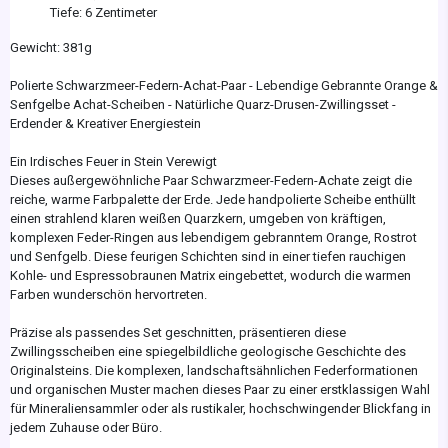
Tiefe: 6 Zentimeter
Gewicht: 381g
Polierte Schwarzmeer-Federn-Achat-Paar - Lebendige Gebrannte Orange &
Senfgelbe Achat-Scheiben - Natürliche Quarz-Drusen-Zwillingsset -
Erdender & Kreativer Energiestein
Ein Irdisches Feuer in Stein Verewigt
Dieses außergewöhnliche Paar Schwarzmeer-Federn-Achate zeigt die
reiche, warme Farbpalette der Erde. Jede handpolierte Scheibe enthüllt
einen strahlend klaren weißen Quarzkern, umgeben von kräftigen,
komplexen Feder-Ringen aus lebendigem gebranntem Orange, Rostrot
und Senfgelb. Diese feurigen Schichten sind in einer tiefen rauchigen
Kohle- und Espressobraunen Matrix eingebettet, wodurch die warmen
Farben wunderschön hervortreten.
Präzise als passendes Set geschnitten, präsentieren diese
Zwillingsscheiben eine spiegelbildliche geologische Geschichte des
Originalsteins. Die komplexen, landschaftsähnlichen Federformationen
und organischen Muster machen dieses Paar zu einer erstklassigen Wahl
für Mineraliensammler oder als rustikaler, hochschwingender Blickfang in
jedem Zuhause oder Büro.