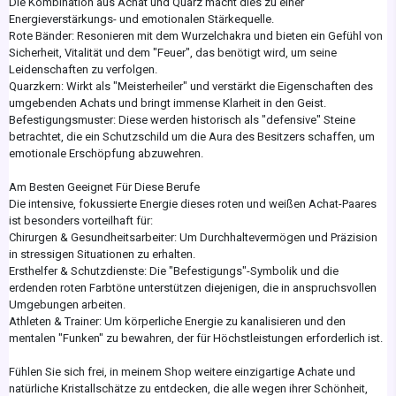
Die Kombination aus Achat und Quarz macht dies zu einer
Energieverstärkungs- und emotionalen Stärkequelle.
Rote Bänder: Resonieren mit dem Wurzelchakra und bieten ein Gefühl von
Sicherheit, Vitalität und dem "Feuer", das benötigt wird, um seine
Leidenschaften zu verfolgen.
Quarzkern: Wirkt als "Meisterheiler" und verstärkt die Eigenschaften des
umgebenden Achats und bringt immense Klarheit in den Geist.
Befestigungsmuster: Diese werden historisch als "defensive" Steine
betrachtet, die ein Schutzschild um die Aura des Besitzers schaffen, um
emotionale Erschöpfung abzuwehren.
Am Besten Geeignet Für Diese Berufe
Die intensive, fokussierte Energie dieses roten und weißen Achat-Paares
ist besonders vorteilhaft für:
Chirurgen & Gesundheitsarbeiter: Um Durchhaltevermögen und Präzision
in stressigen Situationen zu erhalten.
Ersthelfer & Schutzdienste: Die "Befestigungs"-Symbolik und die
erdenden roten Farbtöne unterstützen diejenigen, die in anspruchsvollen
Umgebungen arbeiten.
Athleten & Trainer: Um körperliche Energie zu kanalisieren und den
mentalen "Funken" zu bewahren, der für Höchstleistungen erforderlich ist.
Fühlen Sie sich frei, in meinem Shop weitere einzigartige Achate und
natürliche Kristallschätze zu entdecken, die alle wegen ihrer Schönheit,