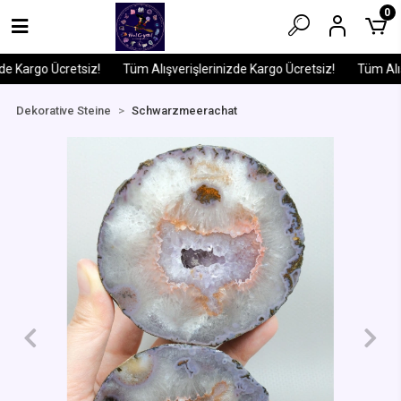
0
e Kargo Ücretsiz!
Tüm Alışverişlerinizde Kargo Ücretsiz!
Tüm Alışv
Dekorative Steine
Schwarzmeerachat