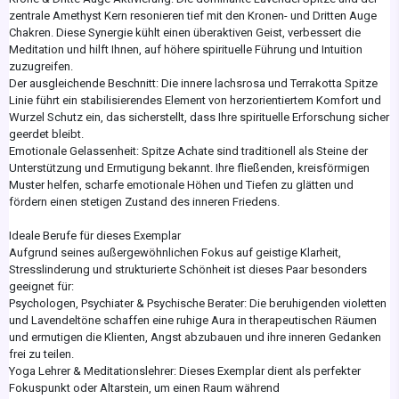
zentrale Amethyst Kern resonieren tief mit den Kronen- und Dritten Auge
Chakren. Diese Synergie kühlt einen überaktiven Geist, verbessert die
Meditation und hilft Ihnen, auf höhere spirituelle Führung und Intuition
zuzugreifen.
Der ausgleichende Beschnitt: Die innere lachsrosa und Terrakotta Spitze
Linie führt ein stabilisierendes Element von herzorientiertem Komfort und
Wurzel Schutz ein, das sicherstellt, dass Ihre spirituelle Erforschung sicher
geerdet bleibt.
Emotionale Gelassenheit: Spitze Achate sind traditionell als Steine der
Unterstützung und Ermutigung bekannt. Ihre fließenden, kreisförmigen
Muster helfen, scharfe emotionale Höhen und Tiefen zu glätten und
fördern einen stetigen Zustand des inneren Friedens.
Ideale Berufe für dieses Exemplar
Aufgrund seines außergewöhnlichen Fokus auf geistige Klarheit,
Stresslinderung und strukturierte Schönheit ist dieses Paar besonders
geeignet für:
Psychologen, Psychiater & Psychische Berater: Die beruhigenden violetten
und Lavendeltöne schaffen eine ruhige Aura in therapeutischen Räumen
und ermutigen die Klienten, Angst abzubauen und ihre inneren Gedanken
frei zu teilen.
Yoga Lehrer & Meditationslehrer: Dieses Exemplar dient als perfekter
Fokuspunkt oder Altarstein, um einen Raum während