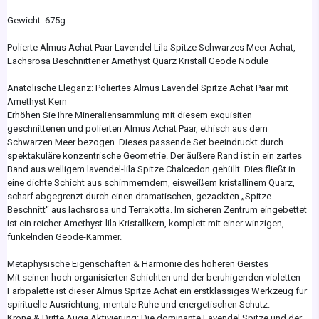
Gewicht: 675g
Polierte Almus Achat Paar Lavendel Lila Spitze Schwarzes Meer Achat,
Lachsrosa Beschnittener Amethyst Quarz Kristall Geode Nodule
Anatolische Eleganz: Poliertes Almus Lavendel Spitze Achat Paar mit
Amethyst Kern
Erhöhen Sie Ihre Mineraliensammlung mit diesem exquisiten
geschnittenen und polierten Almus Achat Paar, ethisch aus dem
Schwarzen Meer bezogen. Dieses passende Set beeindruckt durch
spektakuläre konzentrische Geometrie. Der äußere Rand ist in ein zartes
Band aus welligem lavendel-lila Spitze Chalcedon gehüllt. Dies fließt in
eine dichte Schicht aus schimmerndem, eisweißem kristallinem Quarz,
scharf abgegrenzt durch einen dramatischen, gezackten „Spitze-
Beschnitt“ aus lachsrosa und Terrakotta. Im sicheren Zentrum eingebettet
ist ein reicher Amethyst-lila Kristallkern, komplett mit einer winzigen,
funkelnden Geode-Kammer.
Metaphysische Eigenschaften & Harmonie des höheren Geistes
Mit seinen hoch organisierten Schichten und der beruhigenden violetten
Farbpalette ist dieser Almus Spitze Achat ein erstklassiges Werkzeug für
spirituelle Ausrichtung, mentale Ruhe und energetischen Schutz.
Krone & Dritte Auge Aktivierung: Die dominante Lavendel Spitze und der