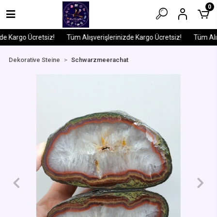
0
e Kargo Ücretsiz!
Tüm Alışverişlerinizde Kargo Ücretsiz!
Tüm Alışv
Dekorative Steine
Schwarzmeerachat