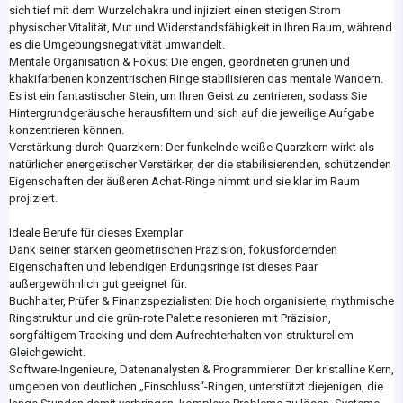
sich tief mit dem Wurzelchakra und injiziert einen stetigen Strom
physischer Vitalität, Mut und Widerstandsfähigkeit in Ihren Raum, während
es die Umgebungsnegativität umwandelt.
Mentale Organisation & Fokus: Die engen, geordneten grünen und
khakifarbenen konzentrischen Ringe stabilisieren das mentale Wandern.
Es ist ein fantastischer Stein, um Ihren Geist zu zentrieren, sodass Sie
Hintergrundgeräusche herausfiltern und sich auf die jeweilige Aufgabe
konzentrieren können.
Verstärkung durch Quarzkern: Der funkelnde weiße Quarzkern wirkt als
natürlicher energetischer Verstärker, der die stabilisierenden, schützenden
Eigenschaften der äußeren Achat-Ringe nimmt und sie klar im Raum
projiziert.
Ideale Berufe für dieses Exemplar
Dank seiner starken geometrischen Präzision, fokusfördernden
Eigenschaften und lebendigen Erdungsringe ist dieses Paar
außergewöhnlich gut geeignet für:
Buchhalter, Prüfer & Finanzspezialisten: Die hoch organisierte, rhythmische
Ringstruktur und die grün-rote Palette resonieren mit Präzision,
sorgfältigem Tracking und dem Aufrechterhalten von strukturellem
Gleichgewicht.
Software-Ingenieure, Datenanalysten & Programmierer: Der kristalline Kern,
umgeben von deutlichen „Einschluss“-Ringen, unterstützt diejenigen, die