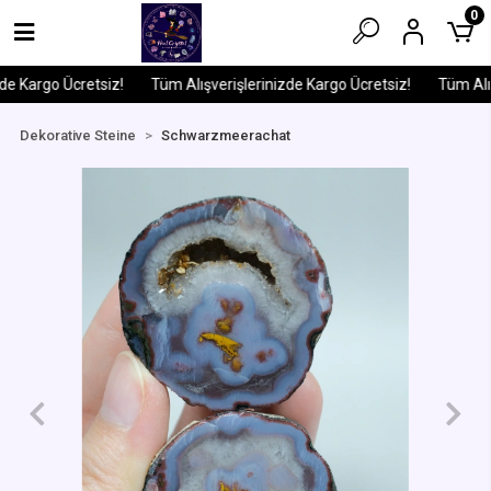
0
e Kargo Ücretsiz!
Tüm Alışverişlerinizde Kargo Ücretsiz!
Tüm Alışv
Dekorative Steine
Schwarzmeerachat