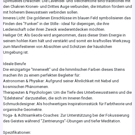
Spirituelles Erwachen: Die Lavendel- und Veilchentöne sind traditionell mit
den Chakren Kronen- und Drittes Auge verbunden, die Intuition fördern und
mit höherem Bewusstsein verbinden sollen.
Inneres Licht: Die goldenen Einschlüsse im blauen Feld symbolisieren das
Finden des "Funken" in der Stille - ideal für diejenigen, die ihre
Leidenschaft oder ihren Zweck wiederentdecken möchten.
Heiliger Ort: Als Geode wird angenommen, dass dieser Stein Energie in
seinem hohlen Kern hält und verstärkt und somit ein kraftvolles Werkzeug
zum Manifestieren von Absichten und Schützen der häuslichen
Umgebung ist.
Ideale Berufe
Die einzigartige "Innenwelt" und die himmlischen Farben dieses Steins
machen ihn zu einem perfekten Begleiter für:
Astronomen & Physiker: Aufgrund seiner Ähnlichkeit mit Nebel und
kosmischen Phänomenen.
Therapeuten & Psychologen: Um die Tiefe des Unterbewusstseins und die
"Edelsteine" darzustellen, die sich im Inneren finden.
Schmuckdesigner: Als hochwertiges Inspirationsstück für Farbtheorie und
organische Geometrie.
Yoga- & Achtsamkeits-Coaches: Zur Unterstützung bei der Fokussierung
des Geistes während "Zentrierungs"-Übungen und tiefer Meditation.
Spezifikationen: