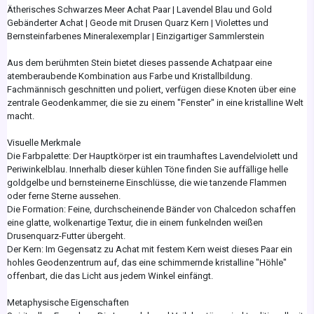
Ätherisches Schwarzes Meer Achat Paar | Lavendel Blau und Gold
Gebänderter Achat | Geode mit Drusen Quarz Kern | Violettes und
Bernsteinfarbenes Mineralexemplar | Einzigartiger Sammlerstein
Aus dem berühmten Stein bietet dieses passende Achatpaar eine
atemberaubende Kombination aus Farbe und Kristallbildung.
Fachmännisch geschnitten und poliert, verfügen diese Knoten über eine
zentrale Geodenkammer, die sie zu einem "Fenster" in eine kristalline Welt
macht.
Visuelle Merkmale
Die Farbpalette: Der Hauptkörper ist ein traumhaftes Lavendelviolett und
Periwinkelblau. Innerhalb dieser kühlen Töne finden Sie auffällige helle
goldgelbe und bernsteinerne Einschlüsse, die wie tanzende Flammen
oder ferne Sterne aussehen.
Die Formation: Feine, durchscheinende Bänder von Chalcedon schaffen
eine glatte, wolkenartige Textur, die in einem funkelnden weißen
Drusenquarz-Futter übergeht.
Der Kern: Im Gegensatz zu Achat mit festem Kern weist dieses Paar ein
hohles Geodenzentrum auf, das eine schimmernde kristalline "Höhle"
offenbart, die das Licht aus jedem Winkel einfängt.
Metaphysische Eigenschaften