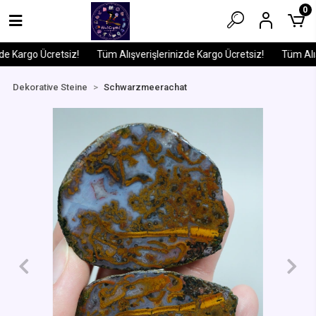
0
e Kargo Ücretsiz!
Tüm Alışverişlerinizde Kargo Ücretsiz!
Tüm Alışv
Dekorative Steine
Schwarzmeerachat