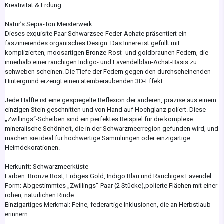
Kreativität & Erdung
Natur’s Sepia-Ton Meisterwerk
Dieses exquisite Paar Schwarzsee-Feder-Achate präsentiert ein
faszinierendes organisches Design. Das Innere ist gefüllt mit
komplizierten, moosartigen Bronze-Rost- und goldbraunen Federn, die
innerhalb einer rauchigen Indigo- und Lavendelblau-Achat-Basis zu
schweben scheinen. Die Tiefe der Federn gegen den durchscheinenden
Hintergrund erzeugt einen atemberaubenden 3D-Effekt.
Jede Hälfte ist eine gespiegelte Reflexion der anderen, präzise aus einem
einzigen Stein geschnitten und von Hand auf Hochglanz poliert. Diese
„Zwillings“-Scheiben sind ein perfektes Beispiel für die komplexe
mineralische Schönheit, die in der Schwarzmeerregion gefunden wird, und
machen sie ideal für hochwertige Sammlungen oder einzigartige
Heimdekorationen.
Herkunft: Schwarzmeerküste
Farben: Bronze Rost, Erdiges Gold, Indigo Blau und Rauchiges Lavendel.
Form: Abgestimmtes „Zwillings“-Paar (2 Stücke),polierte Flächen mit einer
rohen, natürlichen Rinde.
Einzigartiges Merkmal: Feine, federartige Inklusionen, die an Herbstlaub
erinnern.