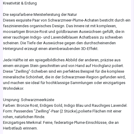
Kreativität & Erdung
Die sepiafarbene Meisterleistung der Natur
Dieses exquisite Paar von Schwarzmeer-Plume-Achaten besticht durch ein
faszinierendes organisches Design. Das Innere ist mit komplexen,
moosartigen Bronze-Rost und goldbraunen Auswüchsen gefüllt, die in
einer rauchigen Indigo- und Lavendelblauen Achatbasis zu schweben
scheinen. Die Tiefe der Auswüchse gegen den durchscheinenden
Hintergrund erzeugt einen atemberaubenden 3D-Effekt.
Jede Hälfte ist ein spiegelbildliches Abbild der anderen, präzise aus
einem einzigen Stein geschnitten und von Hand auf Hochglanz poliert.
Diese "Zwilling"-Scheiben sind ein perfektes Beispiel für die komplexe
mineralische Schönheit, die in der Schwarzmeer-Region gefunden wird,
und machen sie ideal für hochklassige Sammlungen oder einzigartiges
Wohndekor.
Ursprung: Schwarzmeerküste
Farben: Bronze Rost, Erdiges Gold, Indigo Blau und Rauchiges Lavendel.
Form: Passendes "Zwilling"-Paar (2 Stücke),polierte Flächen mit einer
rohen, natürlichen Rinde.
Einzigartiges Merkmal: Feine, federartige Plume-Einschlüsse, die an
Herbstlaub erinnern.