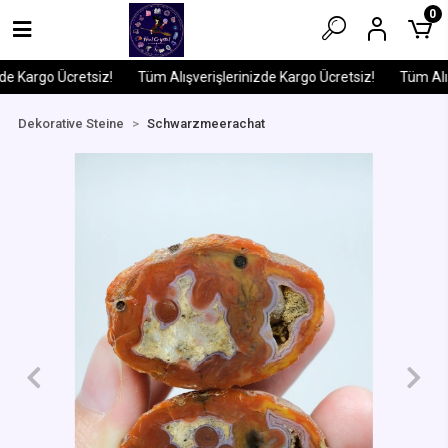
0
e Kargo Ücretsiz!
Tüm Alışverişlerinizde Kargo Ücretsiz!
Tüm Alışv
Dekorative Steine
Schwarzmeerachat