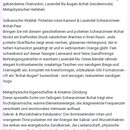
gebändertes Chalcedon, Lavendel lila Augen-Achat-Geodennodul,
Metaphysischer Heilstein
Vulkanische Vitalität: Poliertes rotes Karneol & Lavendel Schwarzmeer-
Achat-Paar
Bringen Sie mit diesem geschnittenen und polierten Schwarzmeer-Achat-
Nodul ein kraftvolles Stück natürlichen Wärmes in Ihren Raum. Jede
polierte Oberfläche zeigt einen reichen, gläsernen Hintergrund, der in
tiefem Karneolrot gesättigt ist und in verbranntem Orange glüht. Fein
schwebend auf dieser feurigen Leinwand sind feine, bandförmige
Befestigungsstreifen in weichem Lavendel-lila. Diese Bänder rahmen
elegant kontrastierende, inselartige Taschen von sandigem Beige und
Cremegelb ein, komplett mit kreisförmigen, orbikulären Orb-Formationen -
oft als "Achat-Augen" bezeichnet - und winzigen, texturierten sandigen
Vugs.
Metaphysische Eigenschaften & Kreative Zündung
Diese spezielle Sorte von farbigem Schwarzmeer-Achat trägt eine
hochdynamische, warme Elementarenergie, die stagnierende Frequenzen
verschiebt und emotionales Vertrauen aufbaut.
Sakral- & Wurzelchakra Katalysator: Die dominierenden roten und
orangenen Töne pulsieren mit der Energie der Sakral- und Wurzelchakren.
Sie wirken wie energetische Zündkerzen, die Leidenschaft, physische