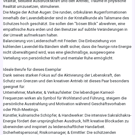
Vitalität, sexuelle Ausdruckskraft und den Antrieb, Träume in physische
Realität umzusetzen, stimulieren.
Die Magie der Achat-Augen: Die runden, orbikulären Augenformationen
innerhalb der Lavendelbänder sind in der Kristallkunde als Talismane des
Schutzes hoch geschätzt. Sie sollen den "bösen Blick" abwehren, eine
empathische Aura erden und den Benutzer auf subtile Veränderungen in
der Umwelt aufmerksam halten.
Balancierung von Leidenschaft mit Frieden: Die Einbeziehung von
kühlenden Lavendel-lila Bändern stellt sicher, dass die feurige rote Energie
nicht überwältigend wird, was eine gleichmäßige, ausgewogene
Verteilung von persönlicher Kraft und mentaler Ruhe ermöglicht.
Ideale Berufe für dieses Exemplar
Dank seines starken Fokus auf die Aktivierung der Lebenskraft, den
Schutz von Grenzen und den kreativen Antrieb ist dieses Paar besonders
geeignet für:
Unternehmer, Marketer, & Verkaufsleiter: Die lebendigen Karneol-
Frequenzen wirken als Symbol für Wohlstand und Führung, steigern die
persönliche Ausstrahlung und Motivation während Geschäftsvorhaben
oder Pitch-Meetings.
Künstler, kulinarische Schöpfer, & Handwerker: Die intensive Sakralchakra-
Energie fördert den ursprünglichen Ausdruck, hilft kreative Blockaden zu
überwinden und inspiriert zu leidenschaftlicher Handarbeit.
Sicherheitspersonal, Risikomanager, & Ermittler: Die schützenden