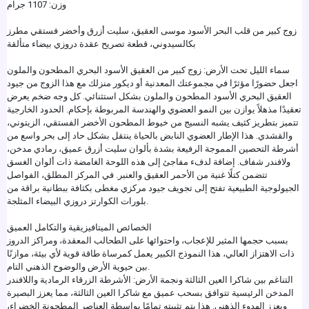
وزن: 1107 جرام
زوج كبير من قلب البحر الأسود موسى العقيق، سليت أزرق وأخضر فستقي مطرز
بكالسيدوني، قطعة تصريح عقدة دروزي بيضاء متألقة
سماء الليل تحت الأرض: زوج كبير من العقيق الأسود البحري المطحون والملون
اجعل حضورًا مؤثرًا في مجموعتك المعدنية أو ديكور منزلك مع هذا الزوج من جيود
العقيق البحري الأسود المطحون والملون بشكل استثنائي. كل وجه ضخم يعرض
تعقيدًا مذهلاً يوازن بين النمو العضوي والهندسة المربوطة بإحكام. الحدود الخارجية
تتميز بتطريز كثيف يشبه النسيج من خيوط المطحون الأخضر الفستقي، الزيتوني،
والقشدي. هذا الإطار العضوي النابض بالحياة ينتقل بشكل حاد إلى بحر واسع من
أشرطة التحصين المموجة الرفيعة بشدة بألوان سليت أزرق عميق، رمادي مدخن،
ولافندر شفاف. إضافة لدفء مفاجئ إلى هذه اللوحة الغامضة ذات ألوان الغسق
تتضمن كتلًا غنية من الأحمر العقيق والعنبر. في المركز المطلق، الفواصل
الجيولوجية الطبيعية تفتح إلى تجويف جيود مركزي مغطى بكثافة ببطانية براقة من
بلورات الكوارتز دروزي البيضاء المثلجة.
الخصائص الميتافيزيقية والتكامل العميق
بسبب حجمها المثير للإعجاب، واحتوائها على الطحالب المعقدة، ومراكز الدروز
ذات الاهتزاز العالي، هذا النموذج الكبير يعمل كمرساة طاقة قوية لأي بيئة، موازنًا
بين حيوية الأرض والوضوح الذهني التام.
التناغم بين شاكرا العين الثالثة ونجمة الأرض: الأشرطة الزرقاء الرمادية واللافندر
المدخن الرئيسية تتوافق بسحب عميق مع شاكرا العين الثالثة، مما يعزز البصيرة
ويعزز الهدوء الذهني. هذا يتم تثبيته تمامًا بواسطة العناصر المطحونة الخضراء،