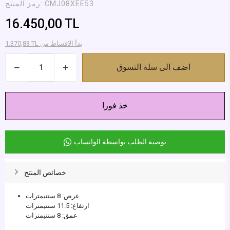
CMJ08XEE53
رمز المنتج:
16.450,00 TL
1.370,83 TL بدأ الاقساط من
اضف الى سلة التسوق
خذ فورا
توصية الطلب بواسطة الواتساب
خصائص المنتج
عرض: 8 سنتيمترات
ارتفاع: 11.5 سنتيمترات
عمق: 8 سنتيمترات