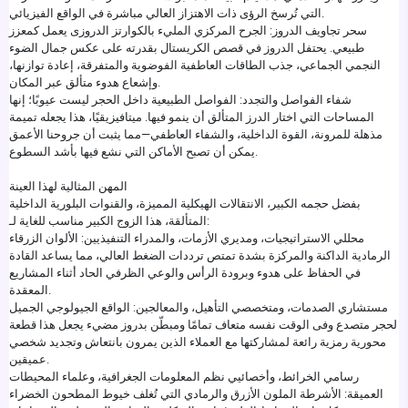
التي تُرسخ الرؤى ذات الاهتزاز العالي مباشرة في الواقع الفيزيائي.
سحر تجاويف الدروز: الجرح المركزي المليء بالكوارتز الدروزى يعمل كمعزز
طبيعي. يحتفل الدروز في قصص الكريستال بقدرته على عكس جمال الضوء
النجمي الجماعي، جذب الطاقات العاطفية الفوضوية والمتفرقة، إعادة توازنها،
وإشعاع هدوء متألق عبر المكان.
شفاء الفواصل والتجدد: الفواصل الطبيعية داخل الحجر ليست عيوبًا؛ إنها
المساحات التي اختار الدرز المتألق أن ينمو فيها. ميتافيزيقيًا، هذا يجعله تميمة
مذهلة للمرونة، القوة الداخلية، والشفاء العاطفي—مما يثبت أن جروحنا الأعمق
يمكن أن تصبح الأماكن التي نشع فيها بأشد السطوع.
المهن المثالية لهذا العينة
بفضل حجمه الكبير، الانتقالات الهيكلية المميزة، والقنوات البلورية الداخلية
المتألقة، هذا الزوج الكبير مناسب للغاية لـ:
محللي الاستراتيجيات، ومديري الأزمات، والمدراء التنفيذيين: الألوان الزرقاء
الرمادية الداكنة والمركزة بشدة تمتص ترددات الضغط العالي، مما يساعد القادة
في الحفاظ على هدوء وبرودة الرأس والوعي الظرفي الحاد أثناء المشاريع
المعقدة.
مستشاري الصدمات، ومتخصصي التأهيل، والمعالجين: الواقع الجيولوجي الجميل
لحجر متصدع وفى الوقت نفسه متعاف تمامًا ومبطّن بدروز مضيء يجعل هذا قطعة
محورية رمزية رائعة لمشاركتها مع العملاء الذين يمرون بانتعاش وتجديد شخصي
عميقين.
رسامي الخرائط، وأخصائيي نظم المعلومات الجغرافية، وعلماء المحيطات
العميقة: الأشرطة الملون الأزرق والرمادي التي تُغلف خيوط المطحون الخضراء