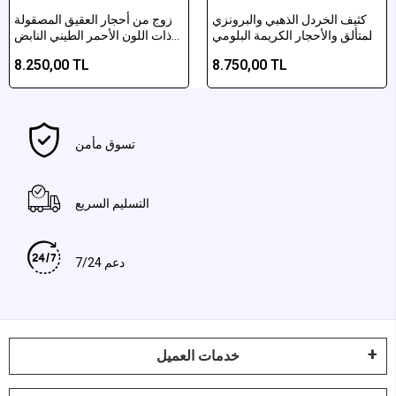
كثيف الخردل الذهبي والبرونزي
زوج من أحجار العقيق المصقولة
المتألق والأحجار الكريمة البلومي
ذات اللون الأحمر الطيني النابض
أغاط مصقولة
بالحياة والأصفر المغري
8.250,00 TL
8.750,00 TL
تسوق مأمن
التسليم السريع
دعم 7/24
خدمات العميل