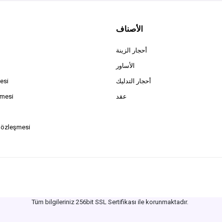
الأصناف
أحجار الزينة
الأساور
أحجار التدليك
esi
عقد
şmesi
Sözleşmesi
Tüm bilgileriniz 256bit SSL Sertifikası ile korunmaktadır.
©
2026
Tüm Hakları Saklıdır