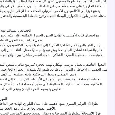
آكك البحر الأسود المقاطع والمصقول. تُظهر كل وجه تكوينًا لونيًا شبيهًا بالقلعة
الحافة الخارجية على نمط معقد من طرز الطحالب باللون الأصفر الخردلي والبر
يتفتح فورًا إلى الكالسيدون الأحمر الكرنيلي المكثف. هذا الإطار الناري يحي
مذهلة. تنتشر بلورات الكوارتز البيضاء الثلجية وتتوج بالنقاط البنفسجية واللافندر 
الخصائص الميتافيزيقية 
مع احتضان قلب الأميثيست الهادئ للحدود الحمراء المكثفة، فإن هذه الجيود 
تعمل كأداة بارعة للتحول العاطفي والحماية الطاقية.
جسر النار والروح (من الشاكرا الجذرية إلى التاجية): يتردد الكالسيدون الأحم
الخام والشجاعة لشاكرا الجذر، مما يوفر توجيهًا جسديًا ممتازًا. أثناء السير إل
الأميثيست البنفسجية المبردة الشاكرا التاجية لتجسر مباشرة بين الواقع ال
التحول العاطفي: يعمل الترتيب الهيكلي لهذه الحجرة كمرشح طاقي. تُمتص المشاع
مثل الغضب أو الاحباط أو التوتر، عن طريق طبقة الكالسيدون الحمراء الخارجية، 
الأبيض المنقي، وتتحول إلى حكمة هادئة وسلمية عبر كهف الأميثيست المركزي.
حماية المساحة المقدسة: ترمز الجيود في الأساطير الكريستالية إلى الاحتفا
المخفية. وضع هذه النصفيات المتطابقة على مذبح أو مساحة عملك تُشكل 
تخليص وتوسيط الضوء الهادئ وتبقي الترددات البيئية السلبية بعيدًا.
المهن 
نظرًا لأن التركيز البصري يضع الأهمية على الملاذ البلوري الهادئ في الداخ
الأحمر القوي الخارجي، فإن هذا الحجر مناسب بشكل خاص لـ:
فرق الاستجابة للطوارئ، الممرضات وعمال الصحة: حجمها المناسب للجيب يج