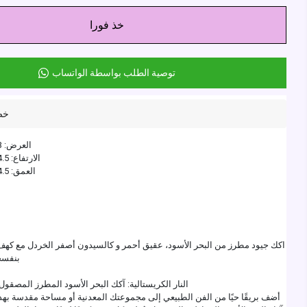
خذ فورا
توصية الطلب بواسطة الواتساب
خص
العرض: 3 سنتيمترات
الارتفاع: 4.5 سنتيمترات
العمق: 4.5 سنتيمترات
بنفسج
النار الكريستالية: آكك البحر الأسود المطرز المصقول
أضف بريقًا حيًا من الفن الطبيعي إلى مجموعتك المعدنية أو مساحة مقدسة بهذه