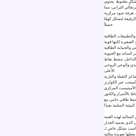
 بشكلٍ ملحوظ. يحتوي
تقالي الترابي، مما
ط بغرفة جيود مركزية
الرقيقة لتشكل كهفًا
جميلاً.
والتطبيقات الطاقية
الصغيرة لكنها قوية
ر السائد مع الحيوية
ى الداخل، تنشط نقاط
جسدي والوعي الروحي
الأعلى.
ر الثقيلة والنارية
تُسحب عبر الكوارتز
ظ بالأسرار والكنوز
محيط طاقي حامي مع
المثالية لهذه العينة
ل الذي يحميه الجدار
علها تعويذة مثالية