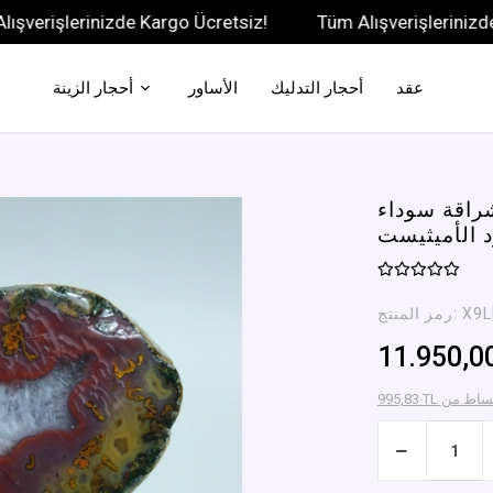
işlerinizde Kargo Ücretsiz!
Tüm Alışverişlerinizde Karg
عقد
أحجار التدليك
الأساور
أحجار الزينة
راقة سوداء
 الأميثيست
X9L
رمز المنتج:
11.950,0
دأ الاقساط من