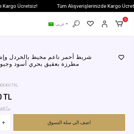
o Ücretsiz!
Tüm Alışverişlerinizde Kargo Ücretsiz!
0
عربى
شريط أحمر ناعم مخيط بالخردل وإش
مطرزة بعقيق بحري أسود وجيود
KK4H79L
0 TL
995,83 TL ب
اضف الى سلة التسوق