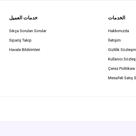
الخدمات
خدمات العميل
Sıkça Sorulan Sorular
Hakkımızda
Sipariş Takip
İletişim
Havale Bildirimleri
Gizlilik Sözleşm
Kullanıcı Sözle
Çerez Politikası
Mesafeli Satış 