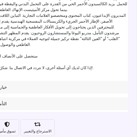
للحمل. يزيد الكالسيدون الأحمر الحي من القدرة على التحمل البدني واليقظة 
بينما تحول مركز الأميثيست الإنهاك العاطفي إلى مقاومة هادئة.
المديرون الإبداعيون، كتاب المحتوى ومتخصصو العلامات التجارية: التباين اللاف
الأصفر، الإطار الأحمر الجريء والكريستالات البنفسجية الهندسية يقدم إله
للمحترفين الذين يحتاجون إلى تحويل الأفكار العاطفية والحماسية إلى مشاريع حادة ومنظمة.
مرشدون التأمل، مدربو اليوغا والمستشارون الروحيون: يقدم المظهر التشر
"القلب" أو "العين الثالثة" نقطة تركيز جميلة لتوجيه العملاء في مركزية انتب
العاطفي والوصول إلى السلام الداخلي.
ستحصل على الأنصاف ال
إذا كان لديك أي أسئلة أخرى، لا تتردد في الاتصال بنا. شكرًا لدعم عملنا الصغير!.
خيار
التأ
الاسترجاع والتغيير
تسوق مأم