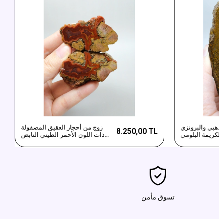
هبي والبرونزي
زوج من أحجار العقيق المصقولة
8.250,00 TL
لكريمة البلومي
ذات اللون الأحمر الطيني النابض
أغاط مصقولة
بالحياة والأصفر المغري
تسوق مأمن