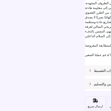
في الظروف المجهدة،
ت بين الطرز العضوي
امًا بصريًا لا يصدق
يحي المثالي لغرفة
اههم، التنفس بالدفء
متطابقة المعروضة
ات التقسيط
مين والتسليم
ن
ارسال سريع