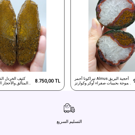
تيراكوتا أحمر Almus أحجية البريق
كثيف الخردل الذ
8.750,00 TL
مموجة بحبيبات صفراء أوكر وكوارتز
المتألق والأحجار ا
ثلجي
التسليم السريع