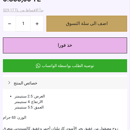
529,17 TL بدأ الاقساط من
اضف الى سلة التسوق
خذ فورا
توصية الطلب بواسطة الواتساب
خصائص المنتج
العرض: 2.5 سنتيمتر
الارتفاع: 4 سنتيمتر
العمق: 5.5 سنتيمتر
الوزن: 63 جرام
زوج مصقول من عقيق بحر الأسود، كارنيليان أحمر وعقيق كالسيدوني متعرق