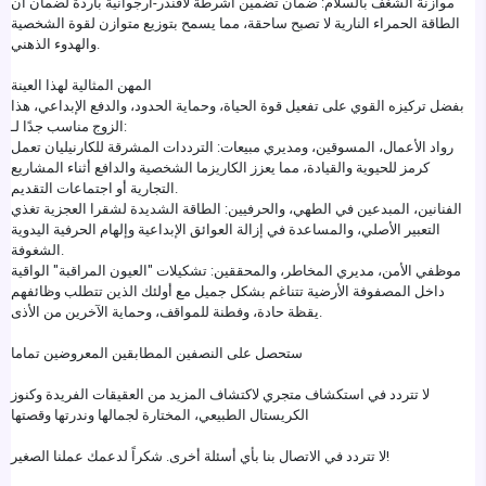
موازنة الشغف بالسلام: ضمان تضمين أشرطة لافندر-أرجوانية باردة لضمان أن
الطاقة الحمراء النارية لا تصبح ساحقة، مما يسمح بتوزيع متوازن لقوة الشخصية
والهدوء الذهني.
المهن المثالية لهذا العينة
بفضل تركيزه القوي على تفعيل قوة الحياة، وحماية الحدود، والدفع الإبداعي، هذا
الزوج مناسب جدًا لـ:
رواد الأعمال، المسوقين، ومديري مبيعات: الترددات المشرقة للكارنيليان تعمل
كرمز للحيوية والقيادة، مما يعزز الكاريزما الشخصية والدافع أثناء المشاريع
التجارية أو اجتماعات التقديم.
الفنانين، المبدعين في الطهي، والحرفيين: الطاقة الشديدة لشقرا العجزية تغذي
التعبير الأصلي، والمساعدة في إزالة العوائق الإبداعية وإلهام الحرفية اليدوية
الشغوفة.
موظفي الأمن، مديري المخاطر، والمحققين: تشكيلات "العيون المراقبة" الواقية
داخل المصفوفة الأرضية تتناغم بشكل جميل مع أولئك الذين تتطلب وظائفهم
يقظة حادة، وفطنة للمواقف، وحماية الآخرين من الأذى.
ستحصل على النصفين المطابقين المعروضين تماما
لا تتردد في استكشاف متجري لاكتشاف المزيد من العقيقات الفريدة وكنوز
الكريستال الطبيعي، المختارة لجمالها وندرتها وقصتها
لا تتردد في الاتصال بنا بأي أسئلة أخرى. شكراً لدعمك عملنا الصغير!