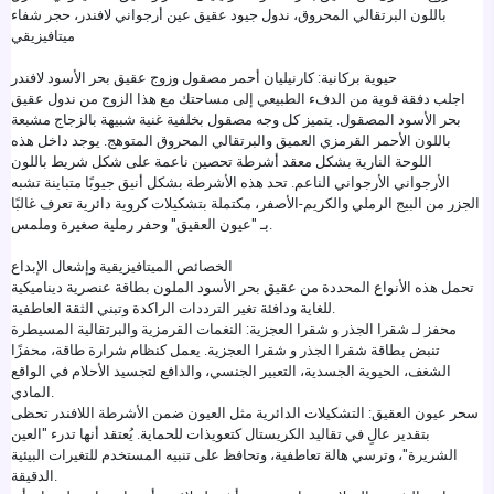
باللون البرتقالي المحروق، ندول جيود عقيق عين أرجواني لافندر، حجر شفاء
ميتافيزيقي
حيوية بركانية: كارنيليان أحمر مصقول وزوج عقيق بحر الأسود لافندر
اجلب دفقة قوية من الدفء الطبيعي إلى مساحتك مع هذا الزوج من ندول عقيق
بحر الأسود المصقول. يتميز كل وجه مصقول بخلفية غنية شبيهة بالزجاج مشبعة
باللون الأحمر القرمزي العميق والبرتقالي المحروق المتوهج. يوجد داخل هذه
اللوحة النارية بشكل معقد أشرطة تحصين ناعمة على شكل شريط باللون
الأرجواني الأرجواني الناعم. تحد هذه الأشرطة بشكل أنيق جيوبًا متباينة تشبه
الجزر من البيج الرملي والكريم-الأصفر، مكتملة بتشكيلات كروية دائرية تعرف غالبًا
بـ "عيون العقيق" وحفر رملية صغيرة وملمس.
الخصائص الميتافيزيقية وإشعال الإبداع
تحمل هذه الأنواع المحددة من عقيق بحر الأسود الملون بطاقة عنصرية ديناميكية
للغاية ودافئة تغير الترددات الراكدة وتبني الثقة العاطفية.
محفز لـ شقرا الجذر و شقرا العجزية: النغمات القرمزية والبرتقالية المسيطرة
تنبض بطاقة شقرا الجذر و شقرا العجزية. يعمل كنظام شرارة طاقة، محفزًا
الشغف، الحيوية الجسدية، التعبير الجنسي، والدافع لتجسيد الأحلام في الواقع
المادي.
سحر عيون العقيق: التشكيلات الدائرية مثل العيون ضمن الأشرطة اللافندر تحظى
بتقدير عالٍ في تقاليد الكريستال كتعويذات للحماية. يُعتقد أنها تدرء "العين
الشريرة"، وترسي هالة تعاطفية، وتحافظ على تنبيه المستخدم للتغيرات البيئية
الدقيقة.