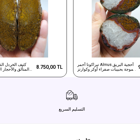
تيراكوتا أحمر Almus أحجية البريق
كثيف الخردل الذ
8.750,00 TL
مموجة بحبيبات صفراء أوكر وكوارتز
المتألق والأحجار ا
ثلجي
التسليم السريع