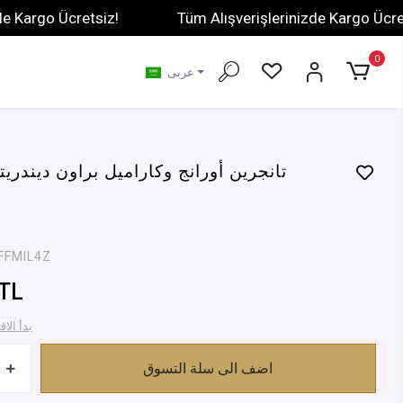
go Ücretsiz!
Tüm Alışverişlerinizde Kargo Ücretsiz!
0
عربى
تانجرين أورانج وكاراميل براون ديندري
FFMIL4Z
 TL
741,67 TL ب
اضف الى سلة التسوق