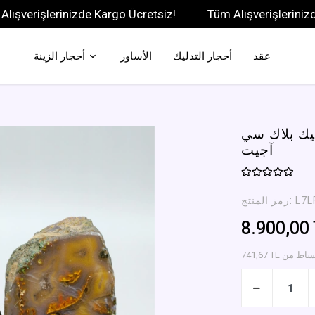
rişlerinizde Kargo Ücretsiz!
Tüm Alışverişlerinizde Kar
عقد
أحجار التدليك
الأساور
أحجار الزينة
تيك بلاك سي
آجيت
L7L
رمز المنتج:
8.900,00
دأ الاقساط من