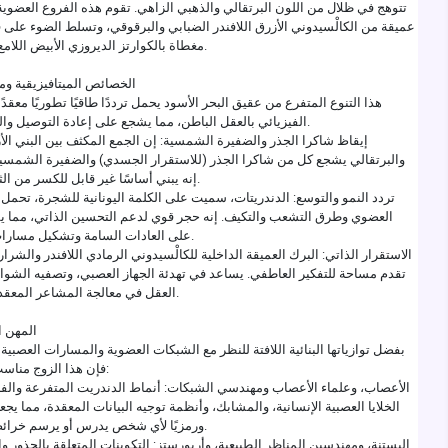
تتوهج في ظلال من اللون البرتقالي والذهبي الزاهي. تقوم هذه الفروع العضوية
عميقة من الكالْسيدوني الأزرق اللافندر الضبابي والبرقوقي، وتسلط الضوء على 
مغطاة بالكوارتز الديروزي الأبيض اللامع على النصف الأيسر.
الخصائص الميتافيزيقية وم
هذا التنوع المتفرع من عقيق البحر الأسود يحمل ترددًا طاقيًا تطوريًا معقدً
الفيزيائي بالعقل الباطن، مما يشجع على إعادة التوصيل والنمو الداخلي العميق.
إيقاظ شاكرا الجذر والضفيرة الشمسية: إن الجمع المكثف بين البني الأ
والبرتقالي يشجع كل من شاكرا الجذر (للاستقرار الجسدي) والضفيرة الشمسية
إنه يبني أساسًا غير قابل للكسر من الثقة بالنفس والحيوية.
تردد النمو والتوسع: الدندريتات، سميت على الكلمة اليونانية للشجرة، تحمل ب
العضوي وطرق التشعب والتكيف. إنه حجر قوي لدعم التحسين الذاتي، مما 
على العادات السامة وتشكيل مسارات سلوكية أكثر صحة.
الاستقرار الذاتي: البرك العميقة الداخلية للكالْسيدوني الرمادي اللافندر والشرار
تقدم مساحة للتفكير العاطفي. يساعد في تهدئة الجهاز العصبي، وتصفيه الشوا
العقل في معالجة المشاعر المعقدة أو غير المعبر عنها.
المهن ا
بفضل توازياتها البنائية اللافتة للنظر مع الشبكات العضوية والمسارات العصبية
فإن هذا الزوج مناسب بشكل استثنائي لـ:
الأعصاب، وعلماء الأعصاب ومهندسي الشبكات: أنماط الدندريت المتفرعة والفراك
الخلايا العصبية الإنسانية، والمشابك، وأنظمة توجيه البيانات المعقدة، مما يجعلها 
ورمزيًا لأي شخص يدرس أو يرسم خرائط للشبكات المعقدة.
البستنة، ومهندسين المناظر الطبيعية، وأربورستز: التكوينات المتعلقة بالجذور 