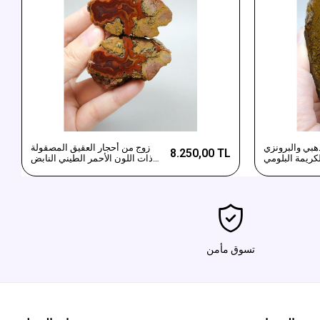
هبي والبرونزي
زوج من أحجار العقيق المصقولة
8.250,00 TL
لكريمة البلومي
ذات اللون الأحمر الطيني النابض
أغاط مصقولة
بالحياة والأصفر المغري
تسوق مأمن