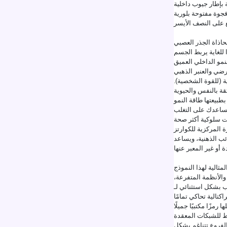
 بإطار جيوب داخلية
فجوة مفتوحة بلورية
حاذاة الجذر العصبي
ا للغاية يربط الجسم
رضي والعنبر الذهبي
 (للقوة الشخصية).
طبيعتها طاقة النمو
يساعدك على التغلب
ة المركزية للكوارتز
ئب الذهنية، ويساعد
لمثالية لهذا النموذج
 والأنظمة المتفرعة،
تالية تحاكي تمامًا
رمزًا مكتبيًا جميلًا
والفروع تتناغم بشكل