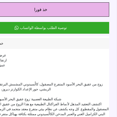
خذ فورا
توصية الطلب بواسطة الواتساب
خص
عرض: 2 سن
ارتفاع: 6 سن
عمق: 6 سن
زوج من عقيق البحر الأسود المتفرع المصقول، كالْسيدوني المشمش البرتقال
الريشي، جور الإعداد الكوارتز ديروز،
شبكة الطبيعة العصبية: زوج عقيق البحر الأس
اكتشف التعقيد المذهل لأنماط الفراكتال الطبيعية مع هذا الزوج من عقيق ال
المصقول والمقطوع. كل وجه يكشف عن نظام بيئي متفرع معقد متجمد في الزمن
البني الكراميل الغني والعنبر المدخن الكالْسيدوني ممتلئة بكثافة بهياكل متفر