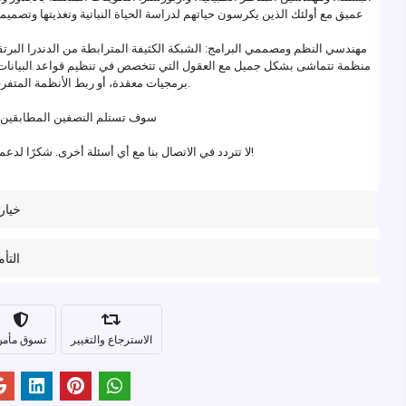
عميق مع أولئك الذين يكرسون حياتهم لدراسة الحياة النباتية وتغذيتها وتصميمها
مهندسي النظم ومصممي البرامج: الشبكة الكثيفة المترابطة من الدندرا البرت
منظمة تتماشى بشكل جميل مع العقول التي تتخصص في تنظيم قواعد البيانات ا
برمجيات معقدة، أو ربط الأنظمة المتفرقة لتشكل كلاً موحدًا.
سوف تستلم النصفين المطابقين 
لا تتردد في الاتصال بنا مع أي أسئلة أخرى. شكرًا لدعمكم لأعمالنا الصغيرة!
خيار
التأ
الاسترجاع والتغيير
تسوق مأم