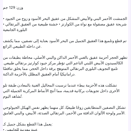
وزن: 129 جم
الجمشت الأحمر البني والأبيض المشكل من عقيق البحر الأسود و زوج من الجيود •
شريحة عقيق مصقولة مع نواة من الكوارتز • خشنة طبيعية من العقيق البرتقالي •
البلورة الجامعية
تم قطع وتلميع هذا العقيق الجميل من البحر الأسود بعناية إلى نصفين، مما يكشف
عن داخله الطبيعي الرائع.
تظهر الحجر أحزمة عقيق بالغني الأحمر الداكن والبني الأصلي، محاطة بطبقات من
الكالسيدون الأبيض اللبني الناعم التي تؤطر مركز جيود كوارتيز برتقالي طبيعي.
تلمع التجويف البلوري البرتقالي المتوهج برقة داخل الحجر، مما يخلق تناقضًا
دراماتيكيًا أمام العقيق المظلل بالأحزمة الداكنة.
تشكلت هذه الأحزمة ببطء عندما ترسبت المحاليل الغنية بالمعادن طبقة تلو
الأخرى داخل تجويفات بركانية قديمة، مما أنتج الأنماط المركزية الجميلة التي
تُشاهد اليوم.
تشكل النصفين المتطابقين زوجًا طبيعيًا، كل منهما يظهر نفس الهيكل الجيولوجي
الآسر ولوحة الألوان الدافئة من الأحمر، البرتقالي الصدئة، الأبيض، والبني الغامق.
يعمل هذا القطع بشكل جميل كـ:
• عينة معدنية للجامعين