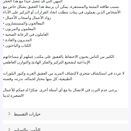
المهن التي قد تتصل جيدًا مع هذا الحجر
بسبب طاقته المثبتة والمستقرة، يمكن أن يرتبط هذا العقيق بشكل خاص مع
الأشخاص الذين يعملون في بيئات تتطلب اتخاذ القرارات أو التركيز على الأداء:
• رواد الأعمال وأصحاب الأعمال
• المعالجون والمستشارون
• المعلمون والمربون
• العاملون في الرعاية الصحية
• المديرون والقادة
• الكتاب والباحثون
الكثير من الناس يحبون الاحتفاظ بالعقيق على مكتب عملهم أو مساحاتهم
الإبداعية لتشجيع التركيز والفكر الهادئ والتوازن العاطفي.
لا تتردد في استكشاف متجري لاكتشاف المزيد من العقيق الفريد وكنوز البلورات
الطبيعية، كل منها مختار لجماله، ندرته، وقصته
يرجى عدم التردد في الاتصال بنا مع أي أسئلة أخرى. شكرًا لدعمكم للأعمال
الصغيرة لدينا!
خيارات التقسيط
التأمين والتسليم