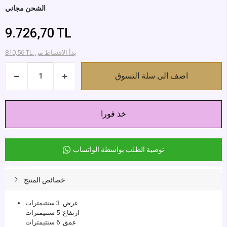
الشحن مجاني
9.726,70 TL
810,56 TL بدأ الاقساط من
اضف الى سلة التسوق
خذ فورا
توصية الطلب بواسطة الواتساب
خصائص المنتج
عرض: 3 سنتيمترات
ارتفاع: 5 سنتيمترات
عمق: 6 سنتيمترات