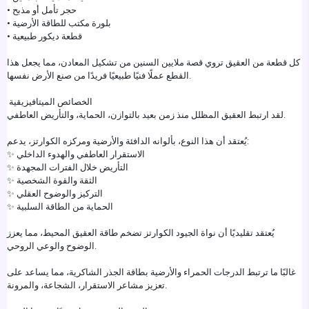
• حجر تأمل أو مذبح
• بلورة مكتب للطاقة الأرضية
• قطعة ديكور طبيعية
كل قطعة من العقيق تروي قصة ملايين السنين من تشكيل المعادن، مما يجعل هذا
القطع عملًا فنيًا طبيعيًا فريدًا من صنع الأرض نفسها.
الخصائص الميتافيزيقية
لقد ارتبط العقيق المظلل منذ زمن بعيد بالتوازن، الحماية، والتأريض العاطفي.
يُعتقد أن هذا النوع، بألوانه الدافئة والأرضية ومركزه الكوارتز، يدعم:
✨ الاستقرار العاطفي والهدوء الداخلي
✨ التأريض خلال الفترات المجهدة
✨ الثقة والقوة الشخصية
✨ التركيز والوضوح العقلي
✨ الحماية من الطاقة السلبية
يُعتقد تقليديًا أن نواة الجيود الكوارتز تضخم طاقة العقيق المحيط، مما يعزز
الوضوح والوعي الروحي.
غالبًا ما ترتبط الدرجات الحمراء والأرضية بطاقة الجذر الشاكرية، مما يساعد على
تعزيز مشاعر الاستقرار، الشجاعة، والمرونة.